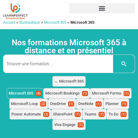
Accueil
»
Bureautique
»
Microsoft 365
»
Microsoft 365
Nos formations Microsoft 365 à
distance et en présentiel
← Microsoft 365
Microsoft 365
Microsoft Bookings
Microsoft Forms
(8)
(1)
(1)
Microsoft Loop
OneDrive
OneNote
Planner
(2)
(1)
(1)
(1)
Power Automate
SharePoint
Teams
To Do
(3)
(7)
(7)
(1)
Viva Engage
(1)