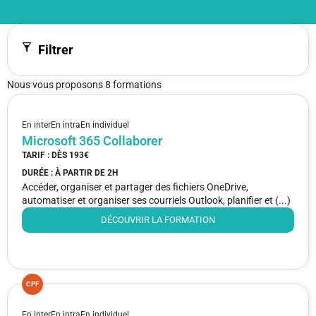
Filtrer
Nous vous proposons 8 formations
En inter
En intra
En individuel
Microsoft 365 Collaborer
TARIF : DÈS
193€
DURÉE : À PARTIR DE
2H
Accéder, organiser et partager des fichiers OneDrive,
automatiser et organiser ses courriels Outlook, planifier et (...)
DÉCOUVRIR LA FORMATION
CPF
En inter
En intra
En individuel