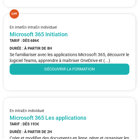
CPF
En inter
En intra
En individuel
Microsoft 365 Initiation
TARIF : DÈS
686€
DURÉE : À PARTIR DE
8H
Se familiariser avec les applications Microsoft 365, découvrir le
logiciel Teams, apprendre à maîtriser OneDrive et (...)
DÉCOUVRIR LA FORMATION
En intra
En individuel
Microsoft 365 Les applications
TARIF : DÈS
193€
DURÉE : À PARTIR DE
2H
Créer et modifier des documents en ligne, gérer et organiser les