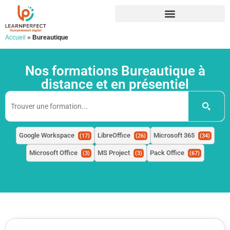
Accueil
»
Bureautique
Nos formations Bureautique à
distance et en présentiel
Google Workspace
LibreOffice
Microsoft 365
(17)
(26)
(34)
Microsoft Office
MS Project
Pack Office
(3)
(3)
(67)