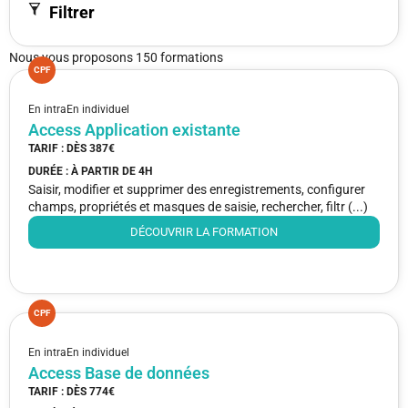
Filtrer
Nous vous proposons 150 formations
CPF
En intra
En individuel
Access Application existante
TARIF : DÈS
387€
DURÉE : À PARTIR DE
4H
Saisir, modifier et supprimer des enregistrements, configurer
champs, propriétés et masques de saisie, rechercher, filtr (...)
DÉCOUVRIR LA FORMATION
CPF
En intra
En individuel
Access Base de données
TARIF : DÈS
774€