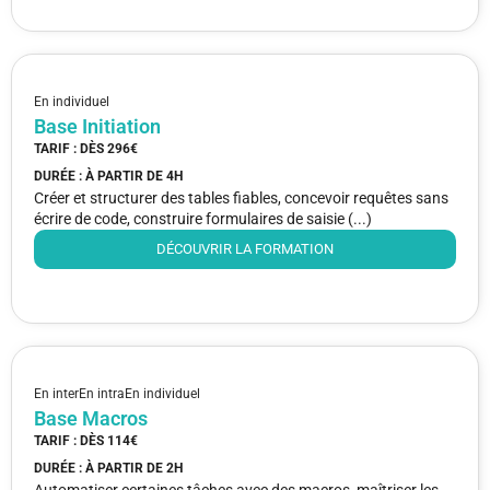
En individuel
Base Initiation
TARIF : DÈS
296€
DURÉE : À PARTIR DE
4H
Créer et structurer des tables fiables, concevoir requêtes sans
écrire de code, construire formulaires de saisie (...)
DÉCOUVRIR LA FORMATION
En inter
En intra
En individuel
Base Macros
TARIF : DÈS
114€
DURÉE : À PARTIR DE
2H
Automatiser certaines tâches avec des macros, maîtriser les