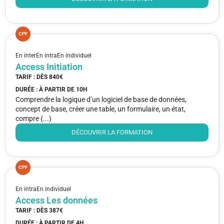
CPF
En inter
En intra
En individuel
Access Initiation
TARIF : DÈS
840€
DURÉE : À PARTIR DE
10H
Comprendre la logique d’un logiciel de base de données,
concept de base, créer une table, un formulaire, un état,
compre (...)
DÉCOUVRIR LA FORMATION
CPF
En intra
En individuel
Access Les données
TARIF : DÈS
387€
DURÉE : À PARTIR DE
4H