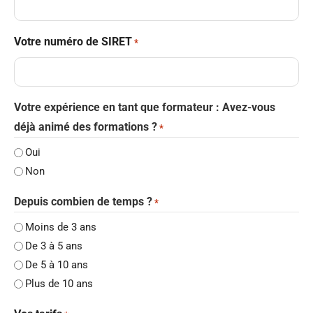
Votre numéro de SIRET
*
Votre expérience en tant que formateur : Avez-vous
déjà animé des formations ?
*
Oui
Non
Depuis combien de temps ?
*
Moins de 3 ans
De 3 à 5 ans
De 5 à 10 ans
Plus de 10 ans