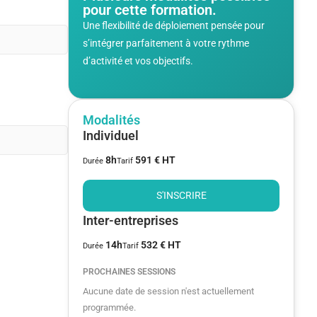
pour cette formation.
Une flexibilité de déploiement pensée pour
s’intégrer parfaitement à votre rythme
d’activité et vos objectifs.
Modalités
Individuel
8h
591 € HT
Durée
Tarif
S'INSCRIRE
Inter-entreprises
14h
532 € HT
Durée
Tarif
PROCHAINES SESSIONS
Aucune date de session n'est actuellement
programmée.