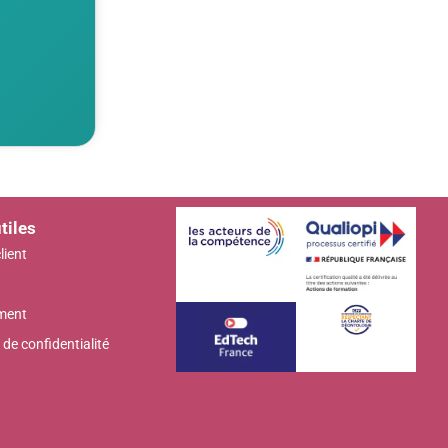
tiles
lient
ment
 de confidentialité