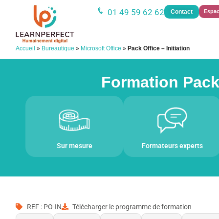
01 49 59 62 62
Contact
Espac
Accueil
»
Bureautique
»
Microsoft Office
»
Pack Office – Initiation
Formation Pack O
Sur mesure
Formateurs experts
REF : PO-IN
Télécharger le programme de formation