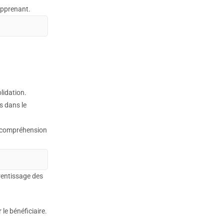
’apprenant.
lidation.
s dans le
la compréhension
rentissage des
le bénéficiaire.