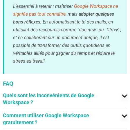
L’essentiel à retenir : maîtriser
Google Workspace ne
signifie pas tout connaître
, mais
adopter quelques
bons réflexes
. En automatisant le tri des mails, en
utilisant des raccourcis comme `doc.new` ou `Ctrl+K`,
et en collaborant sur un document unique, il est
possible de transformer des outils quotidiens en
véritables alliés pour gagner du temps et réduire le
stress au travail.
FAQ
Quels sont les inconvénients de Google
Workspace ?
Google Workspace peut parfois dérouter, car sa richesse
Comment utiliser Google Workspace
donne l’impression de n’utiliser qu’une petite partie de
gratuitement ?
ses capacités. Sans un minimum d’accompagnement,