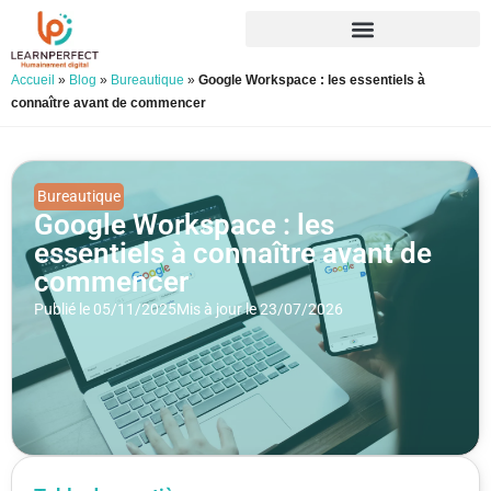
Accueil
»
Blog
»
Bureautique
»
Google Workspace : les essentiels à
connaître avant de commencer
Bureautique
Google Workspace : les
essentiels à connaître avant de
commencer
Publié le 05/11/2025
Mis à jour le 23/07/2026