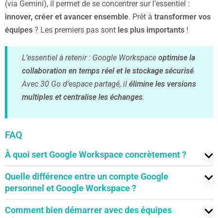
(via Gemini), il permet de se concentrer sur l’essentiel :
innover, créer et avancer ensemble
. Prêt à
transformer vos
équipes
? Les premiers pas sont
les plus importants
!
L’essentiel à retenir : Google Workspace
optimise la
collaboration en temps réel et le stockage sécurisé
.
Avec 30 Go d’espace partagé, il
élimine les versions
multiples et centralise les échanges
.
FAQ
À quoi sert Google Workspace concrètement ?
Google Workspace unifie messagerie, réunions,
Quelle différence entre un compte Google
documents et stockage pour fluidifier le travail d’équipe.
personnel et Google Workspace ?
On échange dans Gmail/Chat/Meet, on coédite
Un compte personnel vise l’usage individuel ; Workspace
Comment bien démarrer avec des équipes
Docs/Sheets/Slides, et on centralise tout dans Drive.