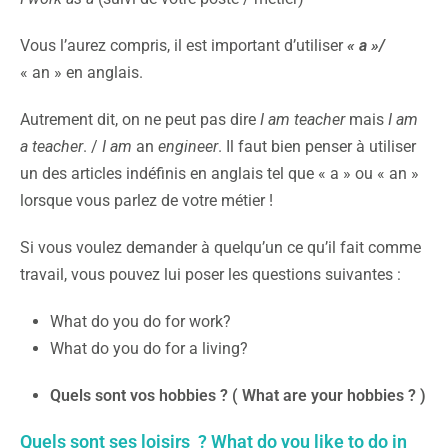
Vous l’aurez compris, il est important d’utiliser
« a »/
« an » en anglais.
Autrement dit, on ne peut pas dire
I am teacher
mais
I am
a teacher
. /
I am
an
engineer
. Il faut bien penser à utiliser
un des articles indéfinis en anglais tel que « a » ou « an »
lorsque vous parlez de votre métier !
Si vous voulez demander à quelqu’un ce qu’il fait comme
travail, vous pouvez lui poser les questions suivantes :
What do you do for work?
What do you do for a living?
Quels sont vos hobbies ? ( What are your hobbies ? )
Quels sont ses loisirs ? What do you like to do in