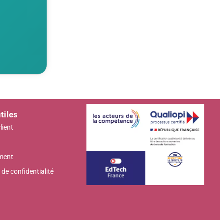
tiles
lient
ment
 de confidentialité