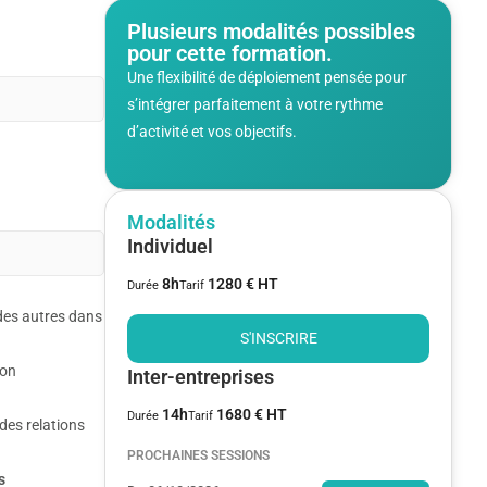
Plusieurs modalités possibles
pour cette formation.
Une flexibilité de déploiement pensée pour
s’intégrer parfaitement à votre rythme
d’activité et vos objectifs.
Modalités
Individuel
8h
1280 € HT
Durée
Tarif
 des autres dans
S'INSCRIRE
ion
Inter-entreprises
14h
1680 € HT
Durée
Tarif
des relations
PROCHAINES SESSIONS
s