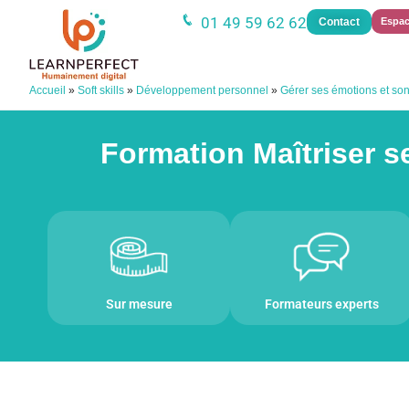
01 49 59 62 62
Contact
Espac
Accueil
»
Soft skills
»
Développement personnel
»
Gérer ses émotions et son 
Formation Maîtriser s
Sur mesure
Formateurs experts