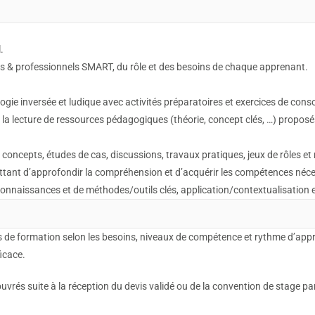
.
ls & professionnels SMART, du rôle et des besoins de chaque apprenant.
gie inversée et ludique avec activités préparatoires et exercices de conso
r la lecture de ressources pédagogiques (théorie, concept clés, …) proposé
 concepts, études de cas, discussions, travaux pratiques, jeux de rôles et
mettant d’approfondir la compréhension et d’acquérir les compétences néce
onnaissances et de méthodes/outils clés, application/contextualisation 
 de formation selon les besoins, niveaux de compétence et rythme d’app
icace.
rés suite à la réception du devis validé ou de la convention de stage par 