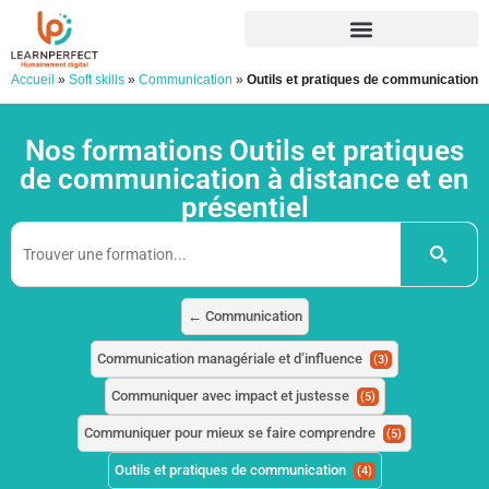
Accueil
»
Soft skills
»
Communication
»
Outils et pratiques de communication
Nos formations Outils et pratiques
de communication à distance et en
présentiel
← Communication
Communication managériale et d’influence
(3)
Communiquer avec impact et justesse
(5)
Communiquer pour mieux se faire comprendre
(5)
Outils et pratiques de communication
(4)