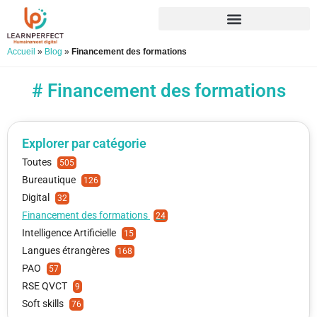
Accueil
»
Blog
»
Financement des formations
# Financement des formations
Explorer par catégorie
Toutes
505
Bureautique
126
Digital
32
Financement des formations
24
Intelligence Artificielle
15
Langues étrangères
168
PAO
57
RSE QVCT
9
Soft skills
76