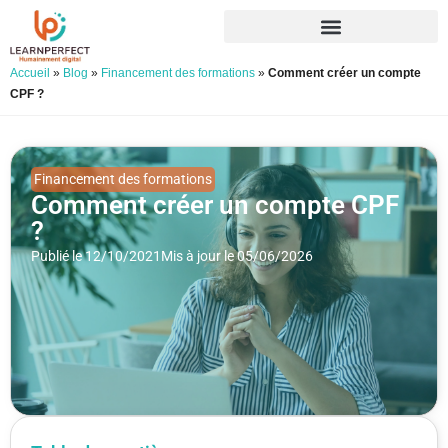
Accueil
»
Blog
»
Financement des formations
»
Comment créer un compte
CPF ?
Financement des formations
Comment créer un compte CPF
?
Publié le 12/10/2021
Mis à jour le 05/06/2026