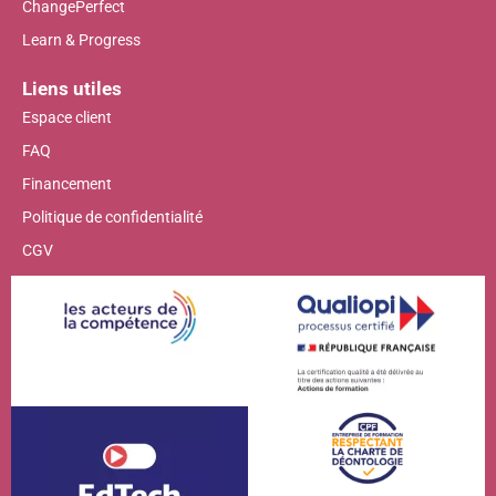
ChangePerfect
Learn & Progress
Liens utiles
Espace client
FAQ
Financement
Politique de confidentialité
CGV