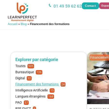
01 49 59 62 62
Contact
Espac
Accueil
»
Blog
»
Financement des formations
Financement
Explorer par catégorie
Toutes
505
Bureautique
126
Digital
32
Financement des formations
24
Intelligence Artificielle
15
Langues étrangères
168
PAO
57
RSE QVCT
9