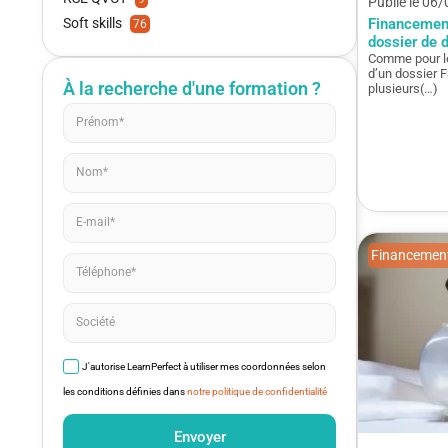
Publié le 06
Financement
Soft skills
76
dossier de
Comme pour le
d’un dossier 
À la recherche d'une formation ?
plusieurs(…)
Financement
J'autorise LearnPerfect à utiliser mes coordonnées selon
les conditions définies dans
notre politique de confidentialité
Envoyer