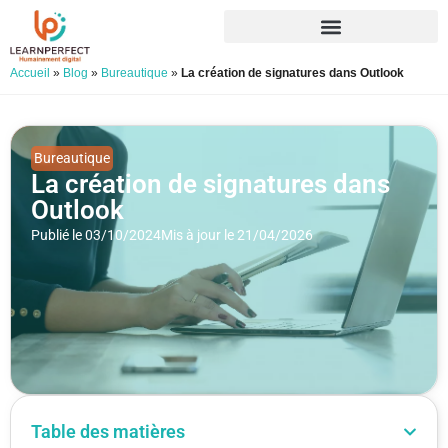
Accueil
»
Blog
»
Bureautique
»
La création de signatures dans Outlook
Bureautique
La création de signatures dans
Outlook
Publié le 03/10/2024
Mis à jour le 21/04/2026
Table des matières