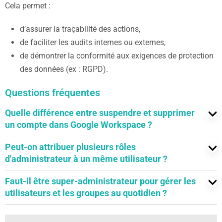
Cela permet :
d’assurer la traçabilité des actions,
de faciliter les audits internes ou externes,
de démontrer la conformité aux exigences de protection
des données (ex : RGPD).
Questions fréquentes
Quelle différence entre suspendre et supprimer
un compte dans Google Workspace ?
La suspension d’un compte désactive immédiatement
Peut-on attribuer plusieurs rôles
l’accès de l’utilisateur à tous les services Google
d'administrateur à un même utilisateur ?
Workspace (Gmail, Drive, Agenda, etc.), tout en
Oui. Plusieurs rôles prédéfinis peuvent être cumulés sur
Faut-il être super-administrateur pour gérer les
conservant ses données dans l’organisation.
un même compte, ce qui permet d’adapter précisément
utilisateurs et les groupes au quotidien ?
La suppression d’un compte entraîne la suppression de
le périmètre d’action à chaque profil sans
Non. Les rôles d’administrateur des comptes utilisateurs
l’utilisateur et de ses accès. Les données associées
nécessairement créer un rôle personnalisé. C’est une