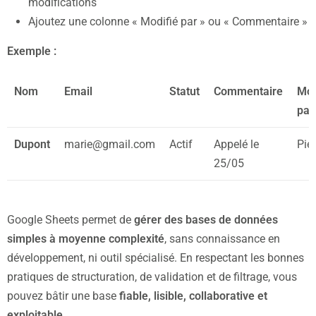
modifications
Ajoutez une colonne « Modifié par » ou « Commentaire »
Exemple :
Nom
Email
Statut
Commentaire
Mod
par
Dupont
marie@gmail.com
Actif
Appelé le
Pier
25/05
Google Sheets permet de
gérer des bases de données
simples à moyenne complexité
, sans connaissance en
développement, ni outil spécialisé. En respectant les bonnes
pratiques de structuration, de validation et de filtrage, vous
pouvez bâtir une base
fiable, lisible, collaborative et
exploitable
.