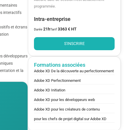
mmentaires
programmée.
s interactifs
Intra-entreprise
sitifs et écrans
21h
3363 € HT
Durée
Tarif
dation
S'INSCRIRE
les développeurs
chniques
Formations associées
entation et la
Adobe XD De la découverte au perfectionnement
Adobe XD Perfectionnement
Adobe XD Initiation
Adobe XD pour les développeurs web
Adobe XD pour les créateurs de contenu
pour les chefs de projet digital sur Adobe XD