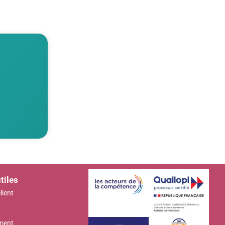
tiles
lient
ment