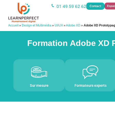
01 49 59 62 62
Contact
Espac
Accueil
»
Design et Multimédia
»
UI/UX
»
Adobe XD
»
Adobe XD Prototypa
Formation Adobe XD P
Sur mesure
Formateurs experts