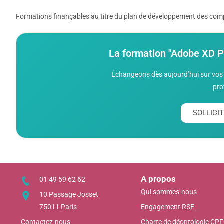
Formations finançables au titre du plan de développement des compé
La formation "Adobe XD 
Échangeons dès aujourd’hui sur vos 
pro
SOLLIC
A propos
01 49 59 62 62
Qui sommes-nous
10 Passage Josset
75011 Paris
Engagement RSE
Contactez-nous
Charte de déontologie CPF