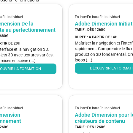
ra
En individuel
En inter
En intra
En individuel
mension De la
Adobe Dimension Initiat
te au perfectionnement
TARIF : DÈS
1260€
680€
DURÉE : À PARTIR DE
14H
Maîtriser la navigation et l’inte
ARTIR DE
20H
rapidement. Comprendre le flux
nterface et la navigation 3D.
production 3D fondamental. Cr
jets 3D avec textures variées.
logos (...)
 mises en scène (...)
DÉCOUVRIR LA FORMAT
OUVRIR LA FORMATION
ra
En individuel
En inter
En intra
En individuel
imension
Adobe Dimension pour l
onnement
créateurs de contenu
260€
TARIF : DÈS
1260€