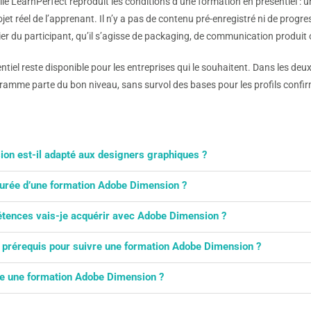
lle LearnPerfect reproduit les conditions d’une formation en présentiel : u
jet réel de l’apprenant. Il n’y a pas de contenu pré-enregistré ni de prog
er du participant, qu’il s’agisse de packaging, de communication produit 
ntiel reste disponible pour les entreprises qui le souhaitent. Dans les deu
gramme parte du bon niveau, sans survol des bases pour les profils confir
on est-il adapté aux designers graphiques ?
nsion permet de transformer des créations 2D en mises en scène 3D, de 
 durée d’une formation Adobe Dimension ?
suels marketing photoréalistes, tout en s’intégrant avec Photoshop et Illu
d du programme choisi : de 14 heures pour un perfectionnement à 20 he
tences vais-je acquérir avec Adobe Dimension ?
ectionnement en individuel. En groupe, les formations s’étendent généra
 à créer des scènes 3D réalistes, importer et manipuler des objets, appliq
s prérequis pour suivre une formation Adobe Dimension ?
ndus photoréalistes et finaliser vos visuels avec Photoshop pour des supp
re de disposer d’un ordinateur, d’une connexion Internet stable et d’Adobe 
se une formation Adobe Dimension ?
ion afin d’adapter le contenu au niveau et aux objectifs de chaque partici
 s’adresse aux graphistes, designers, créateurs de contenu, professionne