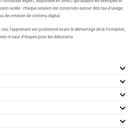
n formateur expert, disponible en direct, qui adapte les exemples et
ression isolée : chaque session est construite autour des cas d’usage
ou de création de contenu digital.
x cas, l’apprenant est positionné avant le démarrage de la formation,
més ni saut d’étapes pour les débutants.
réaliser des mockups produits, des packagings, des
strator dans le flux de production Adobe.
ures pour un parcours complet
lement sur 21 à 28 heures.
uer des matériaux et textures, gérer l’éclairage HDR/IBL,
orts print ou digitaux.
Dimension installé. Un test de positionnement est réalisé
pant.
ls du marketing et à toute personne souhaitant créer