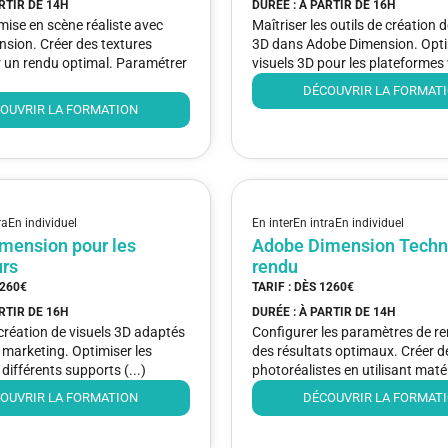
ARTIR DE
14H
DURÉE : À PARTIR DE
16H
 mise en scène réaliste avec
Maîtriser les outils de création
sion. Créer des textures
3D dans Adobe Dimension. Opti
r un rendu optimal. Paramétrer
visuels 3D pour les plateformes 
DÉCOUVRIR LA FORMAT
OUVRIR LA FORMATION
ra
En individuel
En inter
En intra
En individuel
mension pour les
Adobe Dimension Techn
rs
rendu
260€
TARIF : DÈS
1260€
ARTIR DE
16H
DURÉE : À PARTIR DE
14H
 création de visuels 3D adaptés
Configurer les paramètres de r
 marketing. Optimiser les
des résultats optimaux. Créer d
 différents supports (...)
photoréalistes en utilisant matér
OUVRIR LA FORMATION
DÉCOUVRIR LA FORMAT