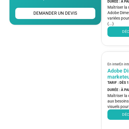
DURÉE : À P
Maîtriser la
Adobe Dimen
DEMANDER UN DEVIS
variées pou
(...)
DÉC
En inter
En int
Adobe Di
marketeu
TARIF : DÈS
1
DURÉE : À P
Maîtriser la
aux besoins
visuels pour
DÉC