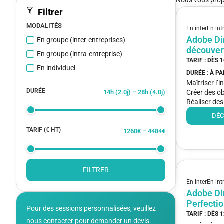
Filtrer
MODALITÉS
En inter
En int
Adobe Di
En groupe (inter-entreprises)
découver
En groupe (intra-entreprise)
TARIF : DÈS
1
En individuel
DURÉE : À P
Maîtriser l’i
DURÉE
Créer des ob
14
h (
2.0
j) –
28
h (
4.0
j)
Réaliser des
DÉC
TARIF (€ HT)
1260
€ –
4484
€
FILTRER
En inter
En int
Adobe D
Perfecti
Pour des sessions personnalisées, veuillez
TARIF : DÈS
1
nous contacter pour demander un devis.