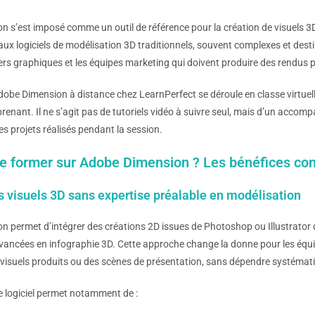
 s’est imposé comme un outil de référence pour la création de visuels 3
ux logiciels de modélisation 3D traditionnels, souvent complexes et dest
ers graphiques et les équipes marketing qui doivent produire des rendus 
obe Dimension à distance chez LearnPerfect se déroule en classe virtuelle
prenant. Il ne s’agit pas de tutoriels vidéo à suivre seul, mais d’un acco
es projets réalisés pendant la session.
e former sur Adobe Dimension ? Les bénéfices co
s visuels 3D sans expertise préalable en modélisation
 permet d’intégrer des créations 2D issues de Photoshop ou Illustrator
ancées en infographie 3D. Cette approche change la donne pour les équ
visuels produits ou des scènes de présentation, sans dépendre systémat
e logiciel permet notamment de :