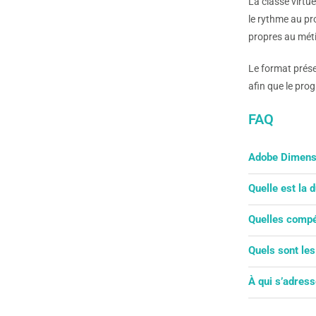
La classe virtue
le rythme au pro
propres au méti
Le format prése
afin que le pro
FAQ
Adobe Dimensi
Oui. Adobe Dime
Quelle est la
logos et des vi
La durée dépen
Quelles compé
découverte/perf
Vous apprendrez
Quels sont le
produire des re
Il est nécessai
À qui s’adres
avant la format
Cette formation