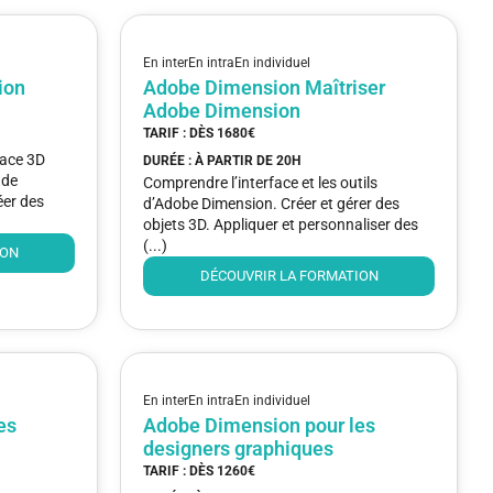
En inter
En intra
En individuel
ion
Adobe Dimension Maîtriser
Adobe Dimension
TARIF : DÈS
1680€
rface 3D
DURÉE : À PARTIR DE
20H
 de
Comprendre l’interface et les outils
éer des
d’Adobe Dimension. Créer et gérer des
objets 3D. Appliquer et personnaliser des
(...)
ION
DÉCOUVRIR LA FORMATION
En inter
En intra
En individuel
es
Adobe Dimension pour les
designers graphiques
TARIF : DÈS
1260€