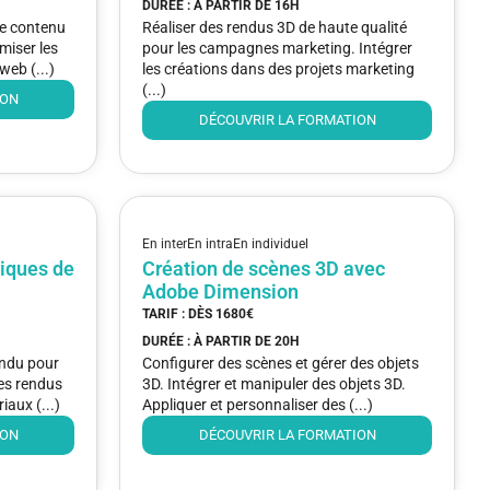
DURÉE : À PARTIR DE
16H
 de contenu
Réaliser des rendus 3D de haute qualité
miser les
pour les campagnes marketing. Intégrer
web (...)
les créations dans des projets marketing
(...)
ION
DÉCOUVRIR LA FORMATION
En inter
En intra
En individuel
iques de
Création de scènes 3D avec
Adobe Dimension
TARIF : DÈS
1680€
DURÉE : À PARTIR DE
20H
endu pour
Configurer des scènes et gérer des objets
es rendus
3D. Intégrer et manipuler des objets 3D.
iaux (...)
Appliquer et personnaliser des (...)
ION
DÉCOUVRIR LA FORMATION