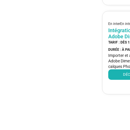
En inter
En int
Intégrat
Adobe D
TARIF : DÈS
1
DURÉE : À P
Importer et 
Adobe Dimens
calques Phot
DÉC