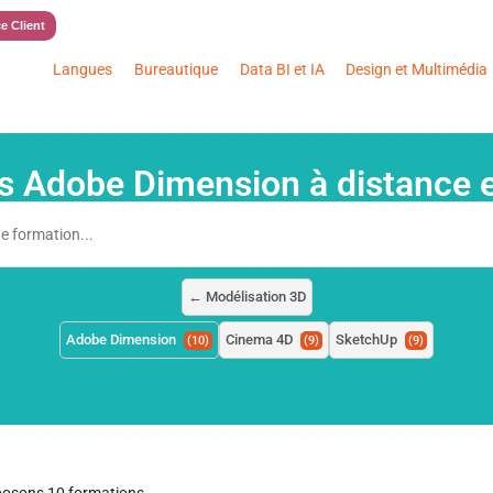
e Client
Langues
Bureautique
Data BI et IA
Design et Multimédia
s Adobe Dimension à distance et
← Modélisation 3D
Adobe Dimension
Cinema 4D
SketchUp
(10)
(9)
(9)
posons 10 formations