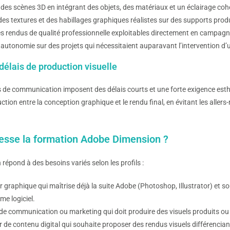
es scènes 3D en intégrant des objets, des matériaux et un éclairage coh
des textures et des habillages graphiques réalistes sur des supports produ
s rendus de qualité professionnelle exploitables directement en campag
autonomie sur des projets qui nécessitaient auparavant l’intervention d’
délais de production visuelle
e communication imposent des délais courts et une forte exigence esthé
ction entre la conception graphique et le rendu final, en évitant les alle
resse la formation Adobe Dimension ?
répond à des besoins variés selon les profils :
r graphique qui maîtrise déjà la suite Adobe (Photoshop, Illustrator) et 
me logiciel.
de communication ou marketing qui doit produire des visuels produits ou
r de contenu digital qui souhaite proposer des rendus visuels différencia