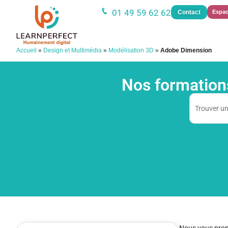
01 49 59 62 62
Contact
Espac
Accueil
»
Design et Multimédia
»
Modélisation 3D
»
Adobe Dimension
Nos formation
Nous vous pro