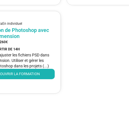
ra
En individuel
ion de Photoshop avec
imension
260€
ARTIR DE
14H
ajuster les fichiers PSD dans
ion. Utiliser et gérer les
oshop dans les projets (...)
OUVRIR LA FORMATION