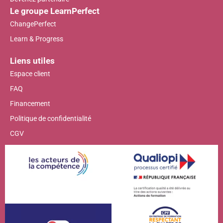
Le groupe LearnPerfect
ChangePerfect
Learn & Progress
Liens utiles
Espace client
FAQ
Financement
Politique de confidentialité
CGV