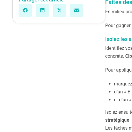
Faites des
En milieu pro
Pour gagner en
Isolez les 
Identifiez v
concrets.
Cib
Pour applique
marquez 
d’un « B
et d’un 
Isolez ensui
stratégique
.
Les tâches m