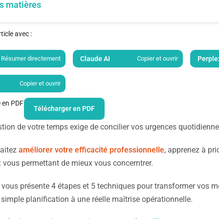
s matières
icle avec :
Résumer directement
Claude AI
Copier et ouvrir
Perple
Copier et ouvrir
le en PDF
Télécharger en PDF
tion de votre temps exige de concilier vos urgences quotidiennes
haitez
améliorer votre efficacité professionnelle
, apprenez à pri
 vous permettant de mieux vous concerntrer.
 vous présente 4 étapes et 5 techniques pour transformer vos mét
simple planification à une réelle maîtrise opérationnelle.