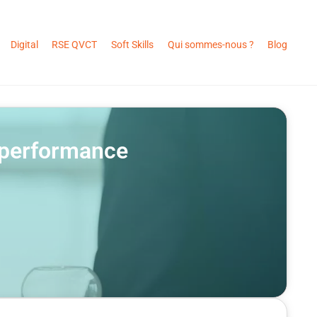
Digital
RSE QVCT
Soft Skills
Qui sommes-nous ?
Blog
a performance