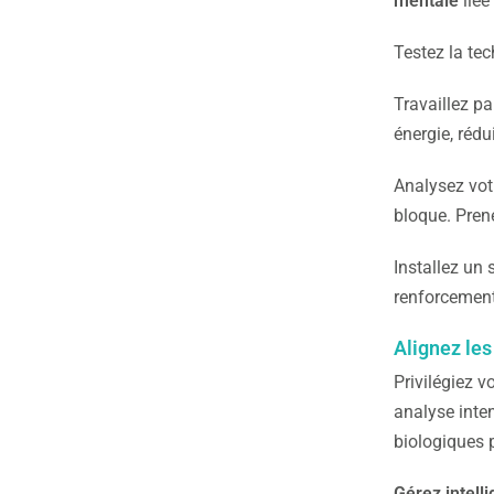
mentale
liée
Testez la te
Travaillez p
énergie, rédu
Analysez vot
bloque. Prene
Installez un
renforcement 
Alignez les
Privilégiez 
analyse inte
biologiques
Gérez intel