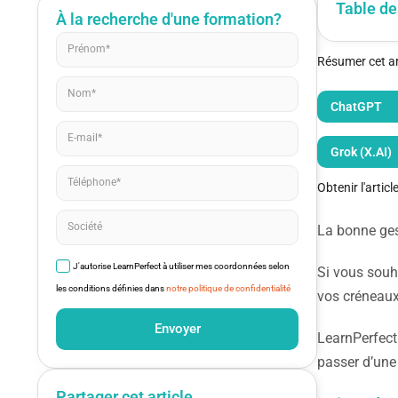
Table de
À la recherche d'une formation?
Résumer cet art
ChatGPT
Grok (X.AI)
Obtenir l'artic
La bonne ges
J'autorise LearnPerfect à utiliser mes coordonnées selon
Si vous sou
les conditions définies dans
notre politique de confidentialité
vos créneaux
Envoyer
LearnPerfect
passer d’une 
Partager cet article