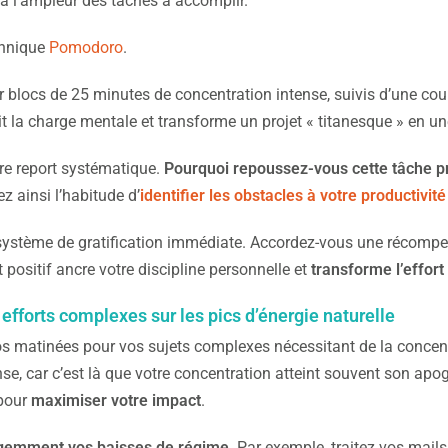
 à l’ampleur des tâches à accomplir.
chnique
Pomodoro
.
ar blocs de 25 minutes de concentration intense, suivis d’une co
it la charge mentale et transforme un projet « titanesque » en un
re report systématique.
Pourquoi repoussez-vous cette tâche p
z ainsi l’habitude d’
identifier les obstacles à votre productivité
 système de gratification immédiate. Accordez-vous une récompen
positif ancre votre discipline personnelle et
transforme l’effor
 efforts complexes sur les pics d’énergie naturelle
vos matinées pour vos sujets complexes nécessitant de la concen
nse, car c’est là que votre concentration atteint souvent son a
 pour
maximiser votre impact
.
ligemment vos baisses de régime
. Par exemple, traitez vos mail