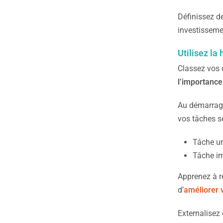
Définissez de
investisseme
Utilisez la
Classez vos 
l’importance
Au démarrage
vos tâches se
Tâche ur
Tâche im
Apprenez à re
d’
améliorer v
Externalisez