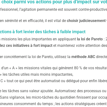
 choix parmi vos actions pour plus d’impact sur v
fessionnel, l’agitation permanente est souvent contre-productive
 sérénité et en efficacité, il est vital de
choisir judicieusement v
actions à fort levier des tâches à faible impact
os missions les plus importantes en appliquant
la loi de Pareto
: 
lez ces initiatives à fort impact
et maintenez votre attention de
r concrètement la loi de Pareto, utilisez la
méthode ABC
directe
d’un « A » les missions vitales qui génèrent 80 % de vos résulta
 » les tâches utiles mais moins impactantes,
« C » tout ce qui peut être automatisé ou délégué pour enfin libér
te les tâches sans valeur ajoutée. Automatisez des processus ou
 Sans vigilance, les micro-tâches du quotidien finissent par occu
ineures consomment du temps ; les actions stratégiques créent d