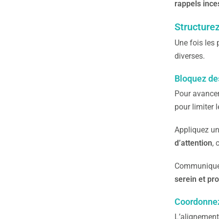
rappels ince
Structure
Une fois les p
diverses.
Bloquez des
Pour avancer
pour limiter 
Appliquez un
d’attention
, 
Communiquez 
serein et pro
Coordonnez 
L’alignement