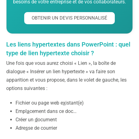
besoins de votre entreprise et de vos collaborateurs.
OBTENIR UN DEVIS PERSONNALISÉ
Les liens hypertextes dans PowerPoint : quel
type de lien hypertexte choisir ?
Une fois que vous aurez choisi « Lien », la boîte de
dialogue « Insérer un lien hypertexte » va faire son
apparition et vous propose, dans le volet de gauche, les
options suivantes :
Fichier ou page web e
x
istant(e)
Empl
a
cement dans ce doc…
Créer un
d
ocument
Adre
s
se de courrier