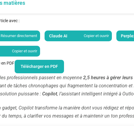
s matières
icle avec :
Résumer directement
Claude AI
Copier et ouvrir
Perple
Copier et ouvrir
le en PDF
Télécharger en PDF
 les professionnels passent en moyenne
2,5 heures à gérer leurs
tant de tâches chronophages qui fragmentent la concentration et r
solution puissante :
Copilot
, l’assistant intelligent intégré à Outl
n gadget, Copilot transforme la manière dont vous rédigez et répond
 du temps, à clarifier vos messages et à maintenir un ton profes