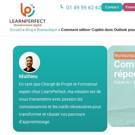
01 49 59 62 62
Contact
Espac
Accueil
»
Blog
»
Bureautique
»
Comment utiliser Copilot dans Outlook pou
Bureautiq
Comm
répo
Mathieu
Publié le 
En tant que Chargé de Projet et Formateur
expert chez LearnPerfect, ma mission est de
vous transmettre avec passion les
connaissances et les outils nécessaires pour
transformer et réussir vos parcours
d’apprentissage.