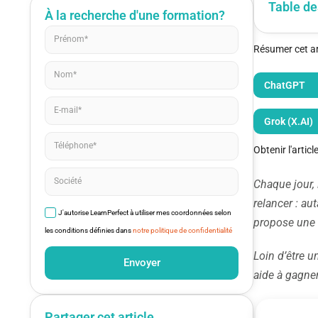
Table de
À la recherche d'une formation?
Résumer cet art
ChatGPT
Grok (X.AI)
Obtenir l'artic
Chaque jour,
relancer : au
J'autorise LearnPerfect à utiliser mes coordonnées selon
propose une 
les conditions définies dans
notre politique de confidentialité
Loin d’être u
Envoyer
aide à gagner
Partager cet article