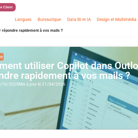
e Client
Langues
Bureautique
Data BI et IA
Design et Multimédia
r répondre rapidement à vos mails ?
ue
ent utiliser Copilot dans Outl
ndre rapidement à vos mails ?
15/10/2025
Mis à jour le 21/04/2026