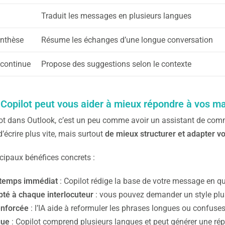
Traduit les messages en plusieurs langues
ynthèse
Résume les échanges d’une longue conversation
 continue
Propose des suggestions selon le contexte
opilot peut vous aider à mieux répondre à vos ma
ilot dans Outlook, c’est un peu comme avoir un assistant de comm
écrire plus vite, mais surtout
de mieux structurer et adapter v
ncipaux bénéfices concrets :
 temps immédiat
: Copilot rédige la base de votre message en q
té à chaque interlocuteur
: vous pouvez demander un style plus 
enforcée
: l’IA aide à reformuler les phrases longues ou confuses 
gue
: Copilot comprend plusieurs langues et peut générer une ré