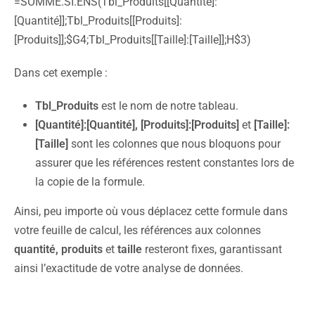
=SOMME.SI.ENS(Tbl_Produits[[Quantité]:
[Quantité]];Tbl_Produits[[Produits]:
[Produits]];$G4;Tbl_Produits[[Taille]:[Taille]];H$3)
Dans cet exemple :
Tbl_Produits
est le nom de notre tableau.
[Quantité]:[Quantité],
[Produits]:[Produits]
et
[Taille]:
[Taille]
sont les colonnes que nous bloquons pour
assurer que les références restent constantes lors de
la copie de la formule.
Ainsi, peu importe où vous déplacez cette formule dans
votre feuille de calcul, les références aux colonnes
quantité, produits
et
taille
resteront fixes, garantissant
ainsi l’exactitude de votre analyse de données.