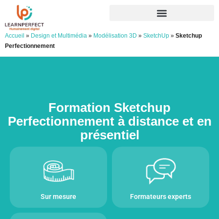
Accueil
»
Design et Multimédia
»
Modélisation 3D
»
SketchUp
»
Sketchup
Perfectionnement
Formation Sketchup
Perfectionnement à distance et en
présentiel
Sur mesure
Formateurs experts