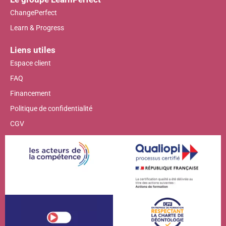
ChangePerfect
Learn & Progress
Liens utiles
Espace client
FAQ
Financement
Politique de confidentialité
CGV