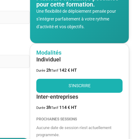
pour cette formation.
Une flexibilité de déploiement pensée pour
s’intégrer parfaitement à votre rythme
d’activité et vos objectifs.
Modalités
Individuel
2h
142 € HT
Durée
Tarif
S'INSCRIRE
Inter-entreprises
3h
114 € HT
Durée
Tarif
PROCHAINES SESSIONS
Aucune date de session n'est actuellement
programmée.