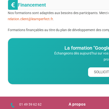
Financement
Nos formations sont adaptées aux besoins des participants. Merci 
relation.client@learnperfect.fr
.
Formations finançables au titre du plan de développement des compé
La formation "Google
Échangeons dès aujourd’hui sur vos 
pro
SOLLIC
A propos
01 49 59 62 62