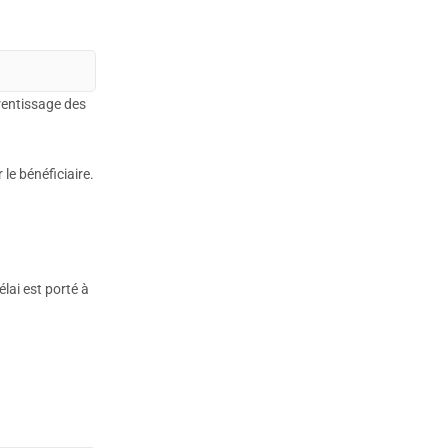
a
rentissage des
le bénéficiaire.
lai est porté à