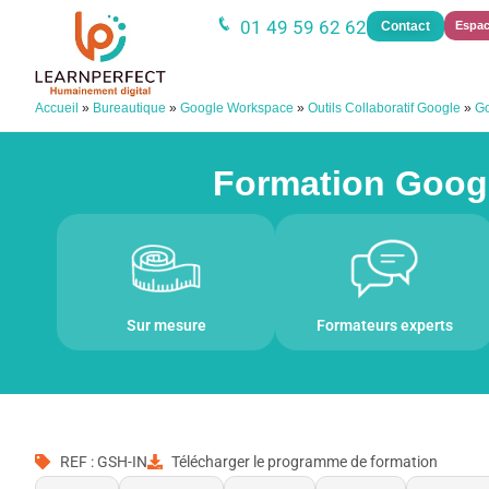
01 49 59 62 62
Contact
Espac
Accueil
»
Bureautique
»
Google Workspace
»
Outils Collaboratif Google
»
Go
Formation Google
Sur mesure
Formateurs experts
REF : GSH-IN
Télécharger le programme de formation