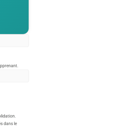
’apprenant.
lidation.
és dans le