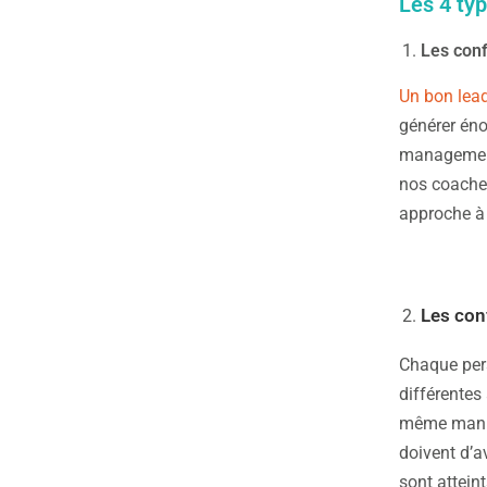
Les 4 typ
Les conf
Un bon lead
générer éno
management 
nos coaches
approche à 
Les con
Chaque pers
différentes
même manièr
doivent d’a
sont attein