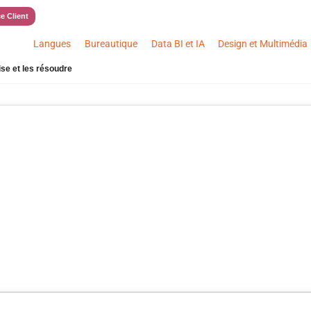
e Client
Langues
Bureautique
Data BI et IA
Design et Multimédia
rise et les résoudre
ifier les causes de conflits dans
es résoudre
17/10/2022
Mis à jour le 19/06/2026