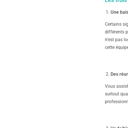
Une bais
Certains si
différents 
n’est pas l
cette équipe
Des réu
Vous assist
surtout qua
professionn