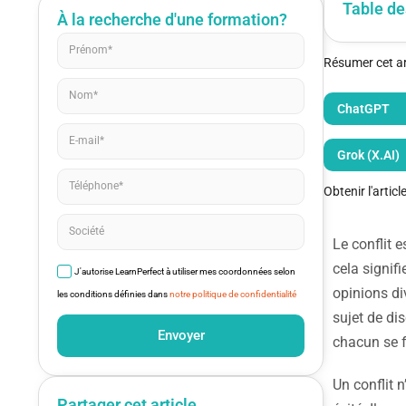
Table de
À la recherche d'une formation?
Résumer cet art
ChatGPT
Grok (X.AI)
Obtenir l'artic
Le conflit 
cela signif
J'autorise LearnPerfect à utiliser mes coordonnées selon
opinions di
les conditions définies dans
notre politique de confidentialité
sujet de dis
Envoyer
chacun se f
Un conflit 
Partager cet article