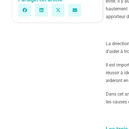
évité. Il y
hautement c
apporteur d
La direction
d’aider à tr
Il est impor
réussir à id
aideront en
Dans cet art
les causes 
Les trois