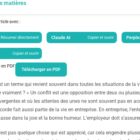
s matières
icle avec :
Résumer directement
Claude AI
Copier et ouvrir
Perple
Copier et ouvrir
le en PDF
Télécharger en PDF
est un terme qui revient souvent dans toutes les situations de la
ie vraiment ? « Un conflit est une opposition entre deux ou plusi
vergentes et où les attentes des unes ne sont souvent pas en acco
corde fait aussi partie de la vie en entreprise. En entreprise, l’en
asse dans la joie et la bonne humeur. L’employeur doit s’assure
n’est pas quelque chose qui est apprécié, car cela engendre plusie