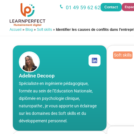
01 49 59 62 62
Contact
Espac
Accueil
»
Blog
»
Soft skills
»
Identifier les causes de conflits dans l’entrep
Soft skills
Ident
et l
Adeline Decoop
Publié le 
Spécialiste en ingénierie pédagogique,
formée au sein de l’Education Nationale,
diplômée en psychologie clinique,
naturopathe , je vous apporte un éclairage
sur les domaines des Soft skills et du
développement personnel.