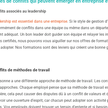
es de conflits qui peuvent émerger en entreprise 
lits associés au leadership
ership est essentiel dans une entreprise
. Si le style de gestion
rmément de conflits dans une équipe ou même dans un départemen
adéquat. Un bon leader doit guider son équipe et relayer les i
 certifiés, nous pouvons vous aiguiller sur nos offres de forma
adopter. Nos formations sont des leviers qui créent une bonne g
flits de méthodes de travail
onne a une différente approche de méthode de travail. Les conf
 approches. Chaque employé pense que sa méthode de travail est l
e, cela peut causer des disputes dû à un conflit de valeurs et 
voir une ouverture d’esprit, car chacun peut adopter son activité 
ts. Vos employés doivent trouver un terrain d’entente et si besoi