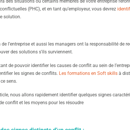
 aura des situations où certains membres de votre entreprise fero
onflictuelles (PHC), et en tant qu’employeur, vous devrez
identi
e solution.
 de l’entreprise et aussi les managers ont la responsabilité de re
ouver des solutions s’ils surviennent.
tant de pouvoir identifier les causes de conflit au sein de l’entrepr
entifier les signes de conflits.
Les formations en Soft skills
à dis
 ce sens.
icle, nous allons rapidement identifier quelques signes caractérist
de conflit et les moyens pour les résoudre
 des signes distincts d’un conflit :