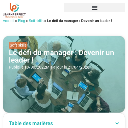
Accueil
»
Blog
»
Soft skills
»
Le défi du manager : Devenir un leader !
Soft skills
Le défi du manager : Devenir un
leader !
Publié le 18/08/2022
Mis à jour le 21/04/2026
Table des matières