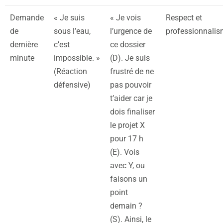
Demande
« Je suis
« Je vois
Respect et
de
sous l’eau,
l’urgence de
professionnali
dernière
c’est
ce dossier
minute
impossible. »
(D). Je suis
(Réaction
frustré de ne
défensive)
pas pouvoir
t’aider car je
dois finaliser
le projet X
pour 17 h
(E). Vois
avec Y, ou
faisons un
point
demain ?
(S). Ainsi, le