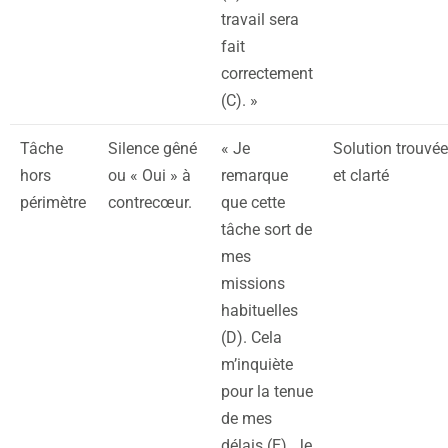
travail sera
fait
correctement
(C). »
Tâche
Silence gêné
« Je
Solution trouvée
hors
ou « Oui » à
remarque
et clarté
périmètre
contrecœur.
que cette
tâche sort de
mes
missions
habituelles
(D). Cela
m’inquiète
pour la tenue
de mes
délais (E). Je