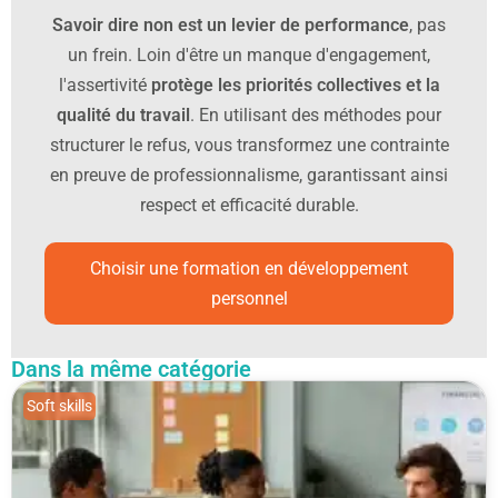
situations à faible enjeu renforcent aussi la confiance.
Savoir dire non est un levier de performance
, pas
expliquant les impacts concrets d’une demande
Avec de la pratique, poser un cadre devient plus naturel
un frein. Loin d'être un manque d'engagement,
supplémentaire et en sollicitant un arbitrage, vous
et beaucoup moins émotionnellement coûteux.
l'assertivité
protège les priorités collectives et la
adoptez une posture de partenaire fiable. Proposer des
qualité du travail
. En utilisant des méthodes pour
alternatives ou des délais réalistes montre votre
structurer le refus, vous transformez une contrainte
engagement. Ce type d’échange renforce la clarté et la
en preuve de professionnalisme, garantissant ainsi
qualité de la collaboration.
respect et efficacité durable.
Choisir une formation en développement
personnel
Dans la même catégorie
Soft skills