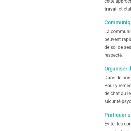
cette approch
travail
et éta
Communique
La communica
peuvent rapi
de soi de se
respecté.
Organiser 
Dans de nomb
Pour y reméd
de chat ou le
sécurité psy
Pratiquer u
Éviter les co