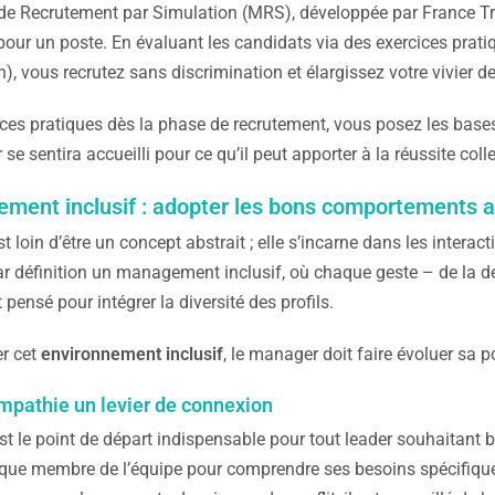
e Recrutement par Simulation (MRS), développée par France Trav
our un poste. En évaluant les candidats via des exercices pratiq
), vous recrutez sans discrimination et élargissez votre vivier de
ces pratiques dès la phase de recrutement, vous posez les base
 se sentira accueilli pour ce qu’il peut apporter à la réussite colle
ment inclusif : adopter les bons comportements a
st loin d’être un concept abstrait ; elle s’incarne dans les inter
par définition un management inclusif, où chaque geste – de la d
 pensé pour intégrer la diversité des profils.
er cet
environnement inclusif
, le manager doit faire évoluer sa 
empathie un levier de connexion
st le point de départ indispensable pour tout leader souhaitant 
que membre de l’équipe pour comprendre ses besoins spécifiques,