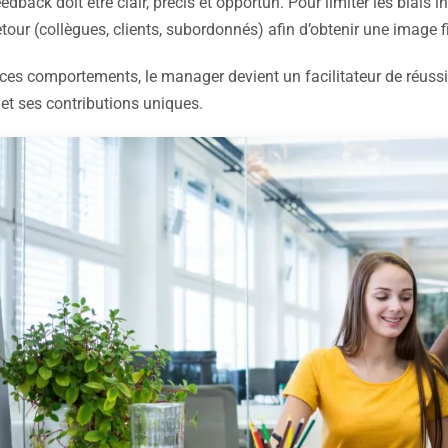
edback doit être clair, précis et opportun. Pour limiter les biais in
tour (collègues, clients, subordonnés) afin d’obtenir une image 
ces comportements, le manager devient un facilitateur de réus
et ses contributions uniques.