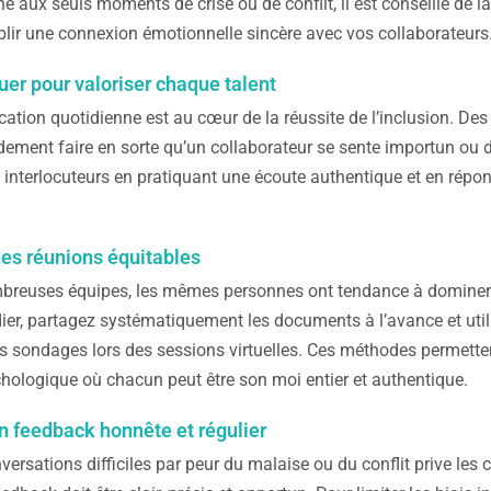
e aux seuls moments de crise ou de conflit, il est conseillé de l
blir une connexion émotionnelle sincère avec vos collaborateurs
r pour valoriser chaque talent
tion quotidienne est au cœur de la réussite de l’inclusion. Des
dement faire en sorte qu’un collaborateur se sente importun ou d
s interlocuteurs en pratiquant une écoute authentique et en rép
des réunions équitables
reuses équipes, les mêmes personnes ont tendance à dominer les
ier, partagez systématiquement les documents à l’avance et util
s sondages lors des sessions virtuelles. Ces méthodes permettent 
chologique où chacun peut être son moi entier et authentique.
n feedback honnête et régulier
nversations difficiles par peur du malaise ou du conflit prive les