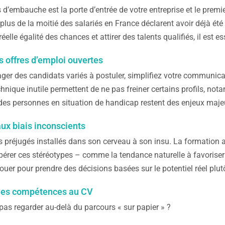
d’embauche est la porte d’entrée de votre entreprise et le premier f
 plus de la moitié des salariés en France déclarent avoir déjà é
réelle égalité des chances et attirer des talents qualifiés, il est e
 offres d’emploi ouvertes
er des candidats variés à postuler, simplifiez votre communicati
chnique inutile permettent de ne pas freiner certains profils, 
n des personnes en situation de handicap restent des enjeux maje
ux biais inconscients
préjugés installés dans son cerveau à son insu. La formation ant
pérer ces stéréotypes – comme la tendance naturelle à favorise
jouer pour prendre des décisions basées sur le potentiel réel plu
r les compétences au CV
pas regarder au-delà du parcours « sur papier » ?