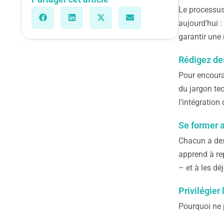
Le processus 
aujourd’hui :
garantir une 
Rédigez des
Pour encourag
du jargon te
l’intégratio
Se former a
Chacun a des 
apprend à re
– et à les dé
Privilégie
Pourquoi ne 