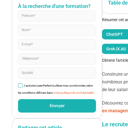
Table de
À la recherche d'une formation?
Résumer cet art
ChatGPT
Grok (X.AI)
Obtenir l'artic
Construire un
nombreux pro
J'autorise LearnPerfect à utiliser mes coordonnées selon
de leur salai
les conditions définies dans
notre politique de confidentialité
Découvrez co
Envoyer
en manageme
Le recrute
Partager cet article