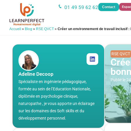
01 49 59 62 62
Contact
Espac
Accueil
»
Blog
»
RSE QVCT
»
Créer un environnement de travail inclusif 
RSE QVCT
Créer
bonn
Adeline Decoop
Publié le 
Spécialiste en ingénierie pédagogique,
formée au sein de l’Education Nationale,
diplômée en psychologie clinique,
naturopathe , je vous apporte un éclairage
sur les domaines des Soft skills et du
développement personnel.