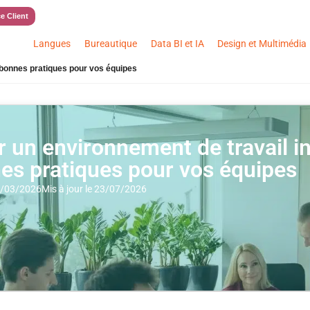
e Client
Langues
Bureautique
Data BI et IA
Design et Multimédia
: bonnes pratiques pour vos équipes
 un environnement de travail inc
es pratiques pour vos équipes
24/03/2026
Mis à jour le 23/07/2026