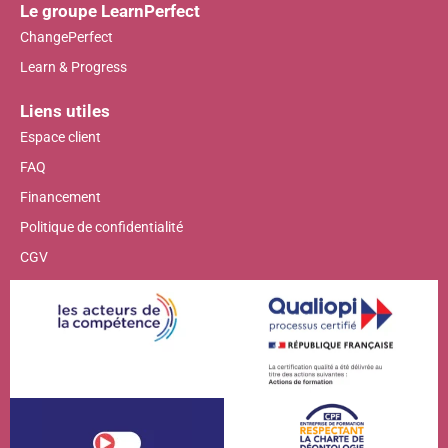
Le groupe LearnPerfect
ChangePerfect
Learn & Progress
Liens utiles
Espace client
FAQ
Financement
Politique de confidentialité
CGV