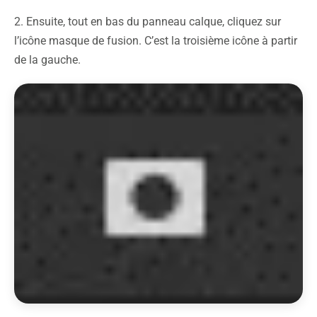
2. Ensuite, tout en bas du panneau calque, cliquez sur
l’icône masque de fusion. C’est la troisième icône à partir
de la gauche.