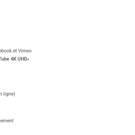
ebook et Vimeo
Tube
4K
UHD
«
n ligne)
ncement