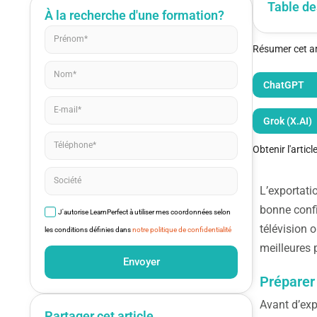
Table de
À la recherche d'une formation?
Résumer cet art
ChatGPT
Grok (X.AI)
Obtenir l'artic
L’exportati
bonne confi
J'autorise LearnPerfect à utiliser mes coordonnées selon
télévision o
les conditions définies dans
notre politique de confidentialité
meilleures 
Envoyer
Préparer 
Avant d’expo
Partager cet article