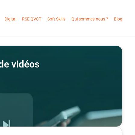
Digital
RSE QVCT
Soft Skills
Qui sommes-nous ?
Blog
 de vidéos