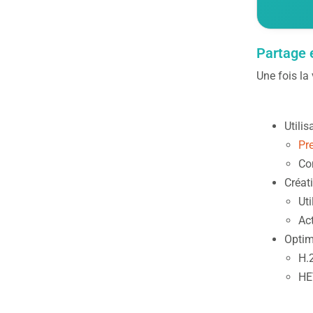
Partage e
Une fois la 
Utilis
Pr
Co
Créat
Ut
Act
Optim
H.
HE