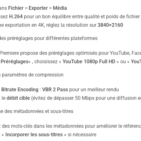
dans
Fichier
>
Exporter
>
Média
ssez
H.264
pour un bon équilibre entre qualité et poids de fichier
e exportation en 4K, réglez la résolution sur
3840×2160
 des préréglages pour différentes plateformes
Premiere propose des préréglages optimisés pour YouTube, Fac
«
Préréglages
« , choisissez «
YouTube
1080p
Full
HD
» ou «
You
s paramètres de compression
z
Bitrate Encoding
:
VBR 2 Pass
pour un meilleur rendu
 le
débit
cible
(évitez de dépasser 50 Mbps pour une diffusion e
e des métadonnées et sous-titres
z des mots-clés dans les métadonnées pour améliorer le référe
 «
Incorporer
les
sous-titres
» si nécessaire