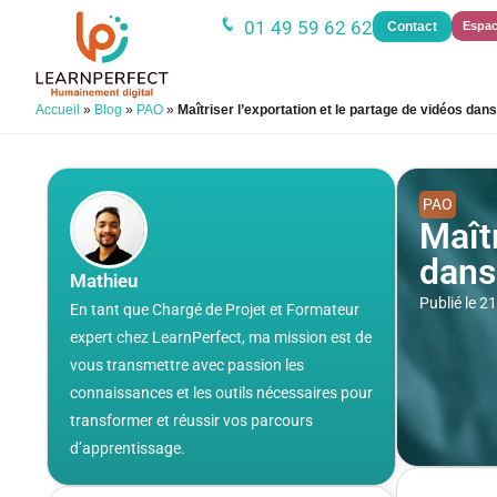
01 49 59 62 62
Contact
Espac
Accueil
»
Blog
»
PAO
»
Maîtriser l’exportation et le partage de vidéos da
PAO
Maîtr
dans
Mathieu
Publié le 
En tant que Chargé de Projet et Formateur
expert chez LearnPerfect, ma mission est de
vous transmettre avec passion les
connaissances et les outils nécessaires pour
transformer et réussir vos parcours
d’apprentissage.