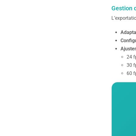
Gestion 
L’exportati
Adapta
Configu
Ajuste
24 f
30 f
60 f