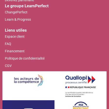
Devenez partenaire
Le groupe LearnPerfect
ChangePerfect
Learn & Progress
Liens utiles
Espace client
FAQ
Financement
Politique de confidentialité
CGV