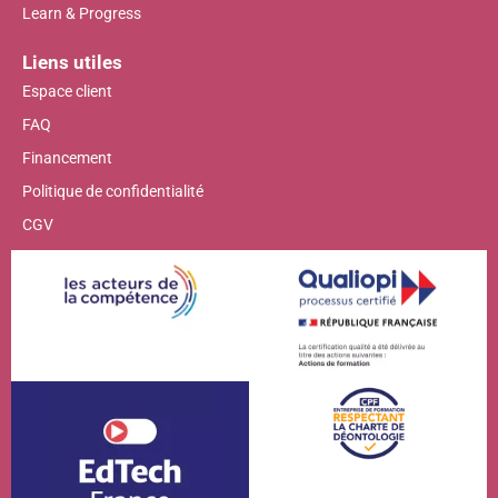
Learn & Progress
Liens utiles
Espace client
FAQ
Financement
Politique de confidentialité
CGV