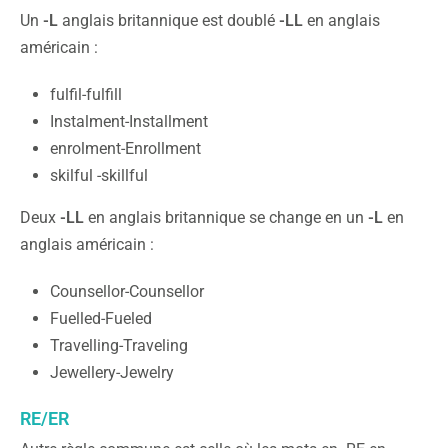
Un
-L
anglais britannique est doublé
-LL
en anglais
américain :
fulfil-fulfill
Instalment-Installment
enrolment-Enrollment
skilful -skillful
Deux
-LL
en anglais britannique se change en un
-L
en
anglais américain :
Counsellor-Counsellor
Fuelled-Fueled
Travelling-Traveling
Jewellery-Jewelry
RE/ER