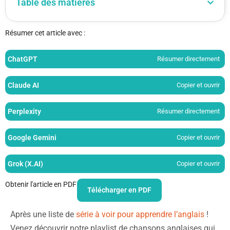
Table des matières
Résumer cet article avec :
ChatGPT
Résumer directement
Claude AI
Copier et ouvrir
Perplexity
Résumer directement
Google Gemini
Copier et ouvrir
Grok (X.AI)
Copier et ouvrir
Obtenir l'article en PDF
Télécharger en PDF
Après une liste de
série à voir pour apprendre l’anglais
!
Venez découvrir notre playlist de chansons anglaises qui