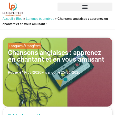
Accueil
»
Blog
»
Langues étrangères
»
Chansons anglaises : apprenez en
chantant et en vous amusant !
Langues étrangères
Chansons anglaises : apprenez
en chantant et en vous amusant
!
Publié le 19/08/2020
Mis à jour le 25/06/2026