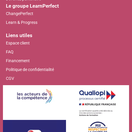
Le groupe LearnPerfect
ChangePerfect
Learn & Progress
Liens utiles
Espace client
FAQ
Financement
Politique de confidentialité
CGV