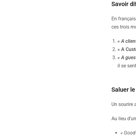
Savoir di
En français
ces trois m
« A clien
« A Cus
« A gues
il se sen
Saluer le
Un sourire 
Au lieu d’un
« Good