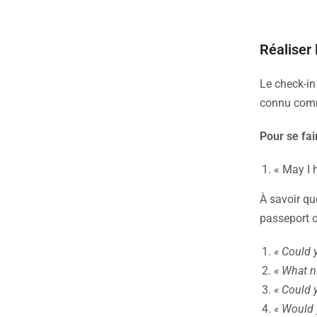
Réaliser 
Le check-in
connu comm
Pour se fai
« May I h
À savoir qu
passeport 
« Could 
« What n
« Could y
« Would y