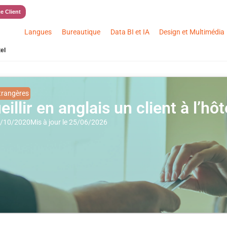
e Client
Langues
Bureautique
Data BI et IA
Design et Multimédia
tel
trangères
illir en anglais un client à l’hôt
28/10/2020
Mis à jour le 25/06/2026