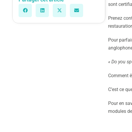
sont certif
Prenez cont
restauratio
Pour parfair
anglophone
« Do you sp
Comment être
C’est ce qu
Pour en sav
modules de 