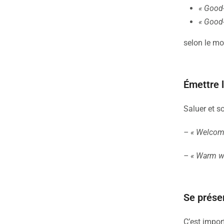
« Good
« Good
selon le mom
Émettre 
Saluer et s
– « Welcome
– « Warm w
Se prése
C’est import