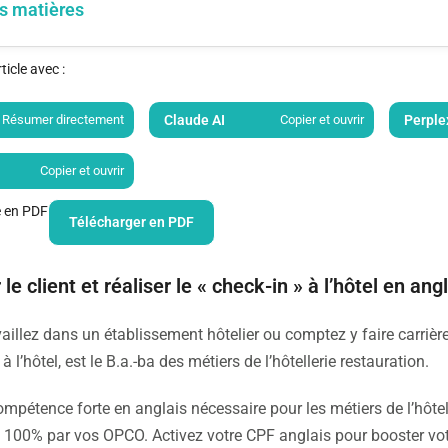
s matières
icle avec :
Résumer directement
Claude AI
Copier et ouvrir
Perple
Copier et ouvrir
le en PDF
Télécharger en PDF
 le client et réaliser le « check-in » à l’hôtel en ang
aillez dans un établissement hôtelier ou comptez y faire carrière, ê
à l’hôtel, est le B.a.-ba des métiers de l’hôtellerie restauration.
ompétence forte en anglais nécessaire pour les métiers de l’hôte
 100% par vos OPCO. Activez votre CPF anglais pour booster votr