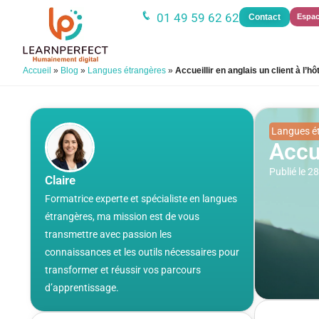
01 49 59 62 62
Contact
Espac
Accueil
»
Blog
»
Langues étrangères
»
Accueillir en anglais un client à l’hô
Langues é
Accue
Publié le 
Claire
Formatrice experte et spécialiste en langues
étrangères, ma mission est de vous
transmettre avec passion les
connaissances et les outils nécessaires pour
transformer et réussir vos parcours
d’apprentissage.