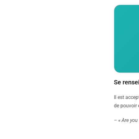
Se rense
Il est acce
de pouvoir
– « Are you 