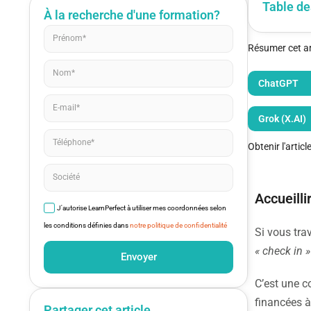
Table de
À la recherche d'une formation?
Résumer cet art
ChatGPT
Grok (X.AI)
Obtenir l'artic
Accueillir
J'autorise LearnPerfect à utiliser mes coordonnées selon
les conditions définies dans
notre politique de confidentialité
Si vous trav
« check in »
Envoyer
C’est une c
financées à
Partager cet article