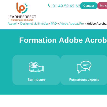
01 49 59 62 62
Contact
Espac
Accueil
»
Design et Multimédia
»
PAO
»
Adobe Acrobat Pro
»
Adobe Acrobat
Formation Adobe Acroba
Sur mesure
Formateurs experts