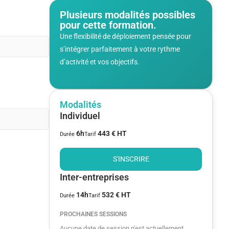
Plusieurs modalités possibles
pour cette formation.
Une flexibilité de déploiement pensée pour
s’intégrer parfaitement à votre rythme
d’activité et vos objectifs.
Modalités
Individuel
6h
443 € HT
Durée
Tarif
S'INSCRIRE
Inter-entreprises
14h
532 € HT
Durée
Tarif
PROCHAINES SESSIONS
Aucune date de session n'est actuellement