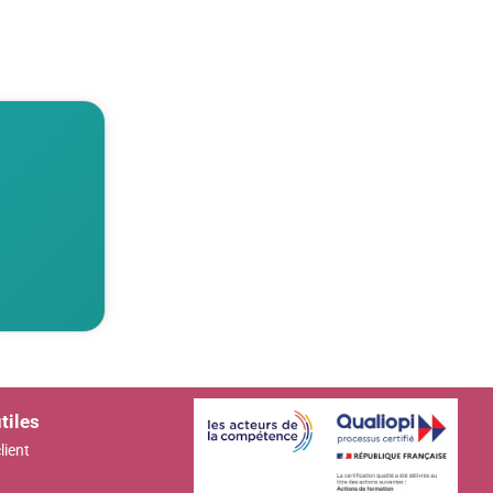
tiles
lient