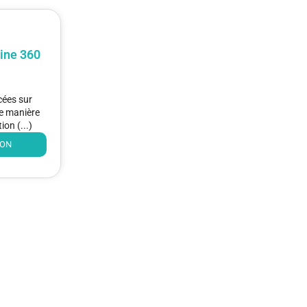
line 360
cées sur
de manière
on (...)
ION