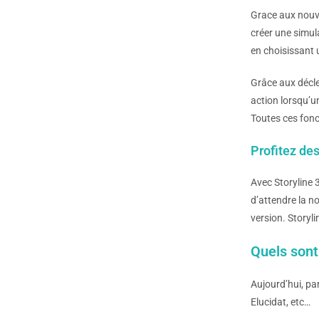
Grace aux nouve
créer une simula
en choisissant 
Grâce aux décle
action lorsqu’u
Toutes ces fonc
Profitez de
Avec Storyline 3
d’attendre la n
version. Storyli
Quels sont 
Aujourd’hui, par
Elucidat, etc…