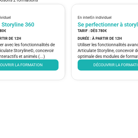
ividuel
En inter
En individuel
à Storyline 360
Se perfectionner à story
80€
TARIF : DÈS
780€
ARTIR DE
12H
DURÉE : À PARTIR DE
12H
ser avec les fonctionnalités de
Utiliser les fonctionnalités avan
iculate Storyline©, concevoir
Articulate Storyline, concevoir 
nteractifs et animés (...)
optimale des modules de formati
OUVRIR LA FORMATION
DÉCOUVRIR LA FORMAT