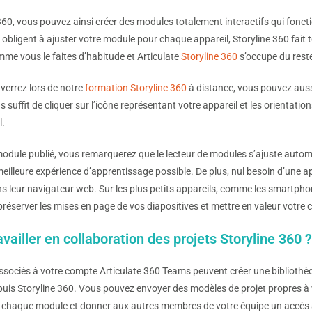
360, vous pouvez ainsi créer des modules totalement interactifs qui fonct
 obligent à ajuster votre module pour chaque appareil, Storyline 360 fait 
e vous le faites d’habitude et Articulate
Storyline 360
s’occupe du rest
verrez lors de notre
formation Storyline 360
à distance, vous pouvez aussi
ous suffit de cliquer sur l’icône représentant votre appareil et les orien
l.
module publié, vous remarquerez que le lecteur de modules s’ajuste automa
eilleure expérience d’apprentissage possible. De plus, nul besoin d’une ap
 leur navigateur web. Sur les plus petits appareils, comme les smartphones 
 préserver les mises en page de vos diapositives et mettre en valeur votre 
vailler en collaboration des projets Storyline 360 ?
ociés à votre compte Articulate 360 Teams peuvent créer une bibliothèqu
uis Storyline 360. Vous pouvez envoyer des modèles de projet propres à vo
chaque module et donner aux autres membres de votre équipe un accès au