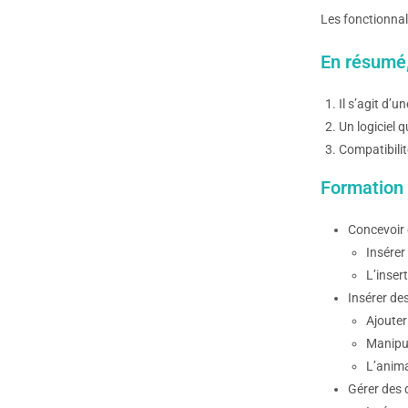
Les fonctionnal
En résumé, 
Il s’agit d’u
Un logiciel 
Compatibilit
Formation 
Concevoir 
Insérer
L’inser
Insérer de
Ajouter
Manipul
L’anima
Gérer des q