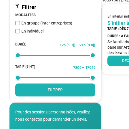
Filtrer
MODALITÉS
En inter
En ind
S’initier 
En groupe (inter-entreprises)
TARIF : DÈS
7
En individuel
DURÉE : À P
Se familiari
DURÉE
12
h (
1.7
j) –
21
h (
3.0
j)
base sur Art
des écrans i
DÉC
TARIF (€ HT)
780
€ –
1704
€
FILTRER
Pour des sessions personnalisées, veuillez
nous contacter pour demander un devis.