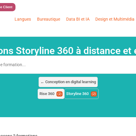
e Client
Langues
Bureautique
Data BI et IA
Design et Multimédia
ns Storyline 360 à distance et 
← Conception en digital learning
Rise 360
Storyline 360
(2)
(2)
osons 2 formations