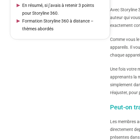
En résumé, si j’avais à retenir 3 points
Avec Storyline 
pour Storyline 360.
auteur qui vous
Formation Storyline 360 à distance –
exactement comm
thèmes abordés
Comme vous le 
appareils. Il v
chaque apparei
Une fois votre 
apprenants la m
simplement dans
réajuster, pour
Peut-on tra
Les membres ass
directement dep
présentes dans 