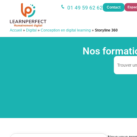
01 49 59 62 62
Contact
Espac
Accueil
»
Digital
»
Conception en digital learning
»
Storyline 360
Nos formatio
Nous vous prop