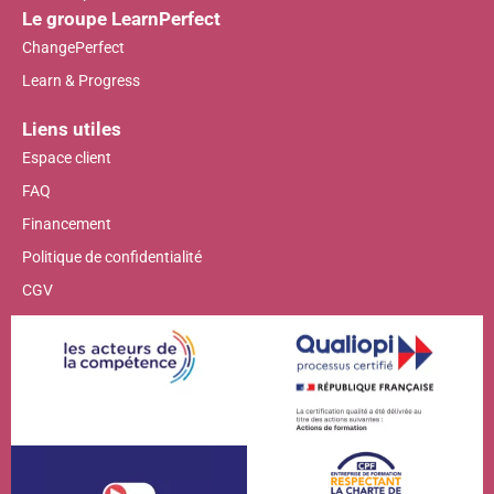
Le groupe LearnPerfect
ChangePerfect
Learn & Progress
Liens utiles
Espace client
FAQ
Financement
Politique de confidentialité
CGV