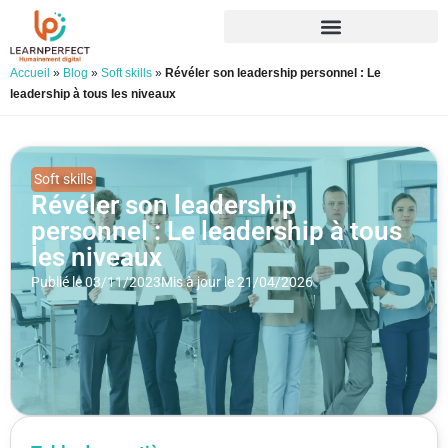
Accueil
»
Blog
»
Soft skills
»
Révéler son leadership personnel : Le
leadership à tous les niveaux
Soft skills
Révéler son leadership
personnel : Le leadership à tous
les niveaux
Publié le 03/11/2023
Mis à jour le 21/04/2026