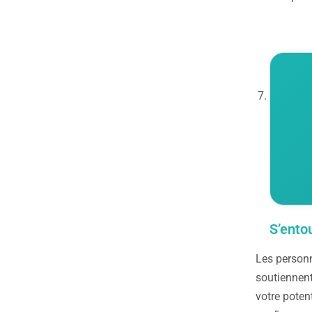
S’entou
Les personn
soutiennent
votre poten