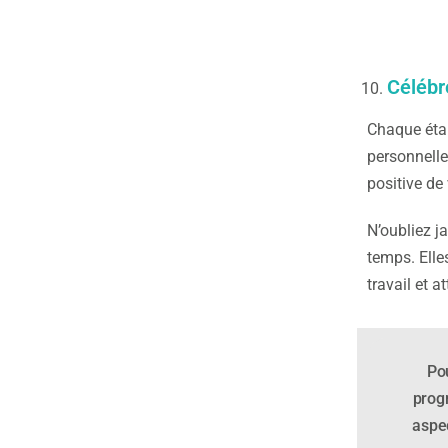
Célébre
Chaque étap
personnelle
positive de
N’oubliez j
temps. Elle
travail et 
Po
progr
aspe