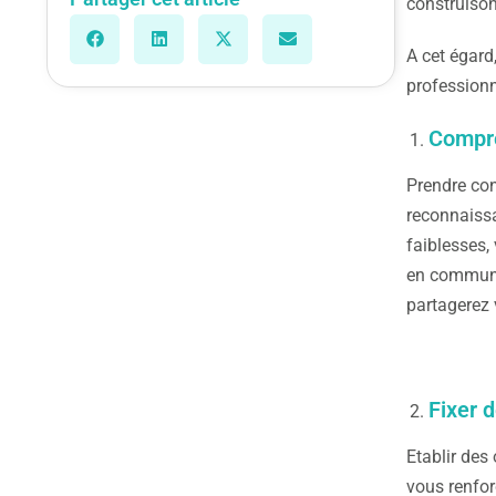
construison
A cet égard
professionn
Compre
Prendre co
reconnaissa
faiblesses,
en communic
partagerez 
Fixer d
Etablir des
vous renfor