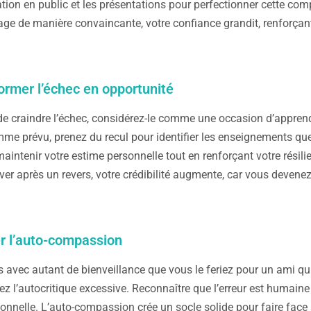
on en public et les présentations pour perfectionner cette com
ge de manière convaincante, votre confiance grandit, renforçant
ormer l’échec en opportunité
de craindre l’échec, considérez-le comme une occasion d’apprendr
me prévu, prenez du recul pour identifier les enseignements que 
aintenir votre estime personnelle tout en renforçant votre rés
ever après un revers, votre crédibilité augmente, car vous devenez
er l’auto-compassion
s avec autant de bienveillance que vous le feriez pour un ami qu
itez l’autocritique excessive. Reconnaître que l’erreur est humain
onnelle. L’auto-compassion crée un socle solide pour faire face