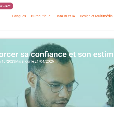
e Client
Langues
Bureautique
Data BI et IA
Design et Multimédia
orcer sa confiance et son estim
02/10/2023
Mis à jour le 21/04/2026