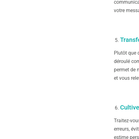
communicati
votre messa
Transf
Plutôt que 
déroulé com
permet de m
et vous rel
Cultiv
Traitez-vou
erreurs, év
estime pers