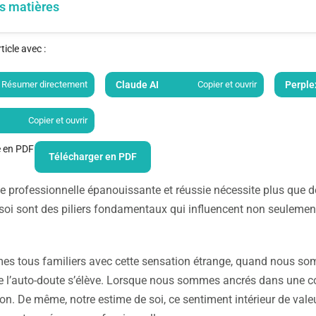
s matières
icle avec :
Résumer directement
Claude AI
Copier et ouvrir
Perple
Copier et ouvrir
le en PDF
Télécharger en PDF
ie professionnelle épanouissante et réussie nécessite plus que 
 soi sont des piliers fondamentaux qui influencent non seulement
 tous familiers avec cette sensation étrange, quand nous somm
de l’auto-doute s’élève. Lorsque nous sommes ancrés dans une c
on. De même, notre estime de soi, ce sentiment intérieur de valeur