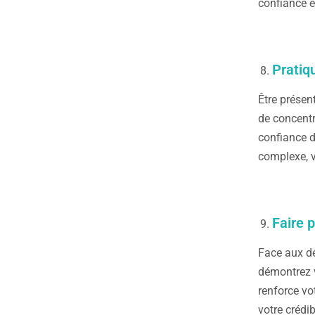
confiance e
Pratiq
Être présen
de concentr
confiance d
complexe, v
Faire 
Face aux dé
démontrez v
renforce vo
votre crédibi