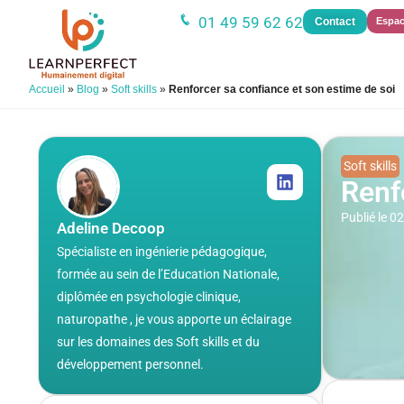
01 49 59 62 62
Contact
Espac
Accueil
»
Blog
»
Soft skills
»
Renforcer sa confiance et son estime de soi
Soft skills
Renf
Publié le 
Adeline Decoop
Spécialiste en ingénierie pédagogique,
formée au sein de l’Education Nationale,
diplômée en psychologie clinique,
naturopathe , je vous apporte un éclairage
sur les domaines des Soft skills et du
développement personnel.