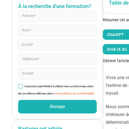
Table de
À la recherche d'une formation?
Résumer cet art
ChatGPT
Grok (X.AI)
Obtenir l'artic
Vivre une v
l’estime de
J'autorise LearnPerfect à utiliser mes coordonnées selon
travail.
les conditions définies dans
notre politique de confidentialité
Envoyer
Nous sommes
intérieure 
déterminati
Partager cet article