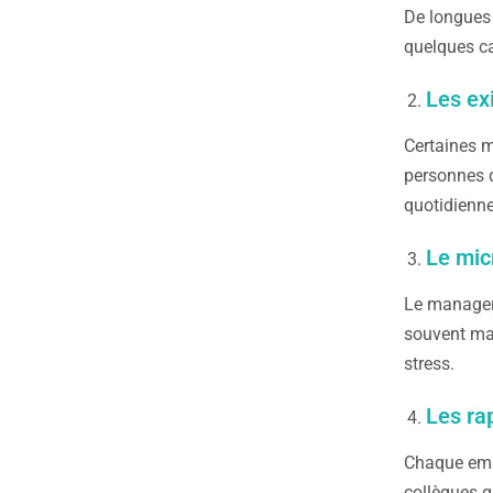
De longues 
quelques ca
Les ex
Certaines m
personnes q
quotidienne
Le mi
Le manager 
souvent mal
stress.
Les ra
Chaque empl
collègues q