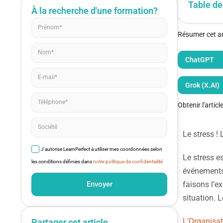
Table de
À la recherche d'une formation?
Résumer cet art
ChatGPT
Grok (X.AI)
Obtenir l'artic
Le stress !
J'autorise LearnPerfect à utiliser mes coordonnées selon
Le stress e
les conditions définies dans
notre politique de confidentialité
événements 
Envoyer
faisons l’e
situation. L
L’Organisat
Partager cet article