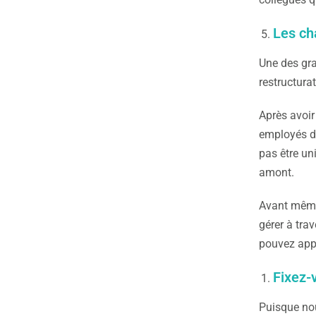
Les c
Une des gra
restructura
Après avoir
employés do
pas être un
amont.
Avant même 
gérer à tra
pouvez appo
Fixez-
Puisque no