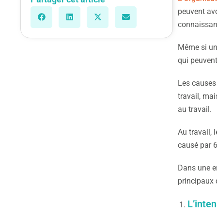
peuvent avo
connaissanc
Même si un 
qui peuvent
Les causes 
travail, ma
au travail.
Au travail,
causé par 6
Dans une en
principaux q
L’inten