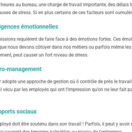
heures au bureau, une charge de travail importante, des délais t
uses de stress. Si en plus certains de ces facteurs sont cumulés,
igences émotionnelles
issions requièrent de faire face à des émotions fortes. Ces émo
ue nous devons côtoyer dans nos métiers ou parfois même les v
ment, peut causer un fort niveau de stress.
cro-management
adopte une approche de gestion où il contrôle de près le trava
 vécu par les employés qui ont l’impression qu’on ne leur fait p
pports sociaux
oyé doit être soutenu dans son travail ! Parfois, il peut y avo
ui causent des tensions palpables au niveau de l’entreprise.