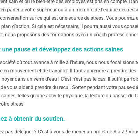
nt sain et où le bien-être des employés est pris en compte. Dans 
en parler à votre supérieur ou à un membre de l’équipe des resso
 conversation sur ce qui est une source de stress. Vous pourre
 plan d’action. Si cela est nécessaire, il pourra aussi vous conse
t, nous proposons des formations avec un coach professionnel 
 une pause et développez des actions saines
société où tout avance à mille à l’heure, nous nous focalisions t
re en mouvement et de travailler. Il faut apprendre à prendre des
noyer dans un verre d’eau ! C’est n’est pas le cas. Il suffit parfo
e vous aider à prendre du recul. Sortez pendant votre pause-déj
 saines, telles qu’une activité physique, la lecture ou passer du
otre stress.
ez à obtenir du soutien.
z pas déléguer ? C’est à vous de mener un projet de A à Z ! Vo