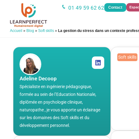
01 49 59 62 62
Contact
Espac
Accueil
»
Blog
»
Soft skills
»
La gestion du stress dans un contexte profes
Soft skills
La g
prof
Adeline Decoop
Publié le 
Spécialiste en ingénierie pédagogique,
formée au sein de l’Education Nationale,
diplômée en psychologie clinique,
naturopathe , je vous apporte un éclairage
sur les domaines des Soft skills et du
développement personnel.