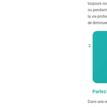
toujours oc
ou pendant 
la vie profe
de diminuer
Parlez
Dans une en