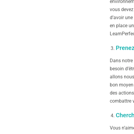
environneme
vous devez 
d’avoir une
en place un
LearnPerfec
Prenez
Dans notre 
besoin d’êt
allons nous 
bon moyen d
des actions
combattre v
Cherch
Vous n’aime