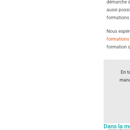
démarche de 
aussi possi
formations 
Nous espéro
formations 
formation q
En t
manag
Dans la m