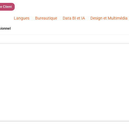
e Client
Langues
Bureautique
Data BI et IA
Design et Multimédia
sionnel
estion du stress dans un contex
essionnel
22/08/2022
Mis à jour le 21/04/2026