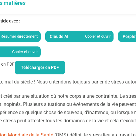
s matières
icle avec :
Résumer directement
Claude AI
Copier et ouvrir
Perple
Copier et ouvrir
le en PDF
Télécharger en PDF
 Le mal du siècle ! Nous entendons toujours parler de stress auto
st créé par une situation où notre corps a une contrainte. Le stre
inopinés. Plusieurs situations ou événements de la vie peuvent 
xpérience de quelque chose de nouveau, d’inattendu, ou lorsque 
e stress peut affecter tous les domaines de la vie et cela n’exclu
ion Mondiale de la Santé
(OMS) définit le stress lieu au trava