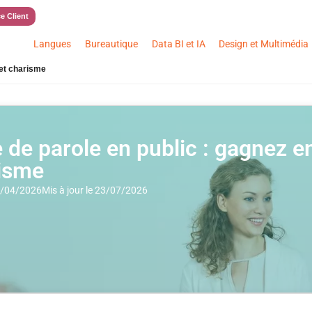
e Client
Langues
Bureautique
Data BI et IA
Design et Multimédia
 et charisme
e de parole en public : gagnez e
isme
17/04/2026
Mis à jour le 23/07/2026