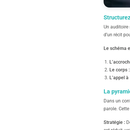
Structurez
Un auditoire
d’un récit p
Le schéma en
L’accroch
Le corps :
L’appel à 
La pyramid
Dans un conte
parole. Cett
Stratégie :
Do