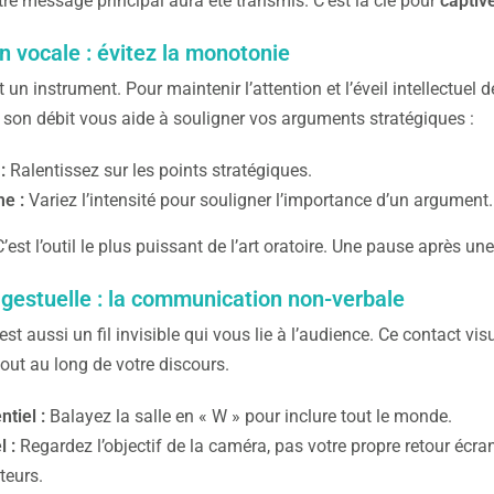
otre message principal aura été transmis. C’est la clé pour
captiv
 vocale : évitez la monotonie
t un instrument. Pour maintenir l’attention et l’éveil intellectuel 
 son débit vous aide à souligner vos arguments stratégiques :
:
Ralentissez sur les points stratégiques.
e :
Variez l’intensité pour souligner l’importance d’un argument.
’est l’outil le plus puissant de l’art oratoire. Une pause après une
 gestuelle : la communication non-verbale
est aussi un fil invisible qui vous lie à l’audience. Ce contact vi
 tout au long de votre discours.
ntiel :
Balayez la salle en « W » pour inclure tout le monde.
l :
Regardez l’objectif de la caméra, pas votre propre retour écra
teurs.