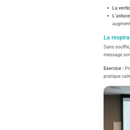
La vertic
L’astuce
augmente
La respira
Sans souffle,
message soit 
Exercice :
Pra
pratique calm