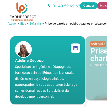
01 49 59 62 62
Contact
Espac
Accueil
»
Blog
»
Soft skills
»
Prise de parole en public : gagnez en aisance
Soft skills
Pris
char
Adeline Decoop
Publié le 
Spécialiste en ingénierie pédagogique,
formée au sein de l’Education Nationale,
diplômée en psychologie clinique,
naturopathe , je vous apporte un éclairage
sur les domaines des Soft skills et du
développement personnel.