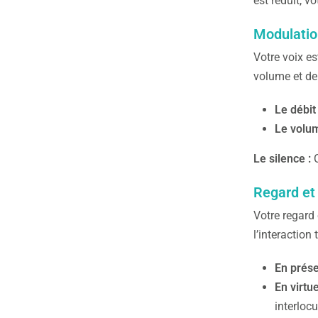
est réduit, v
Modulation
Votre voix es
volume et de
Le débit 
Le volum
Le silence :
C
Regard et
Votre regard 
l’interaction
En prése
En virtue
interlocu