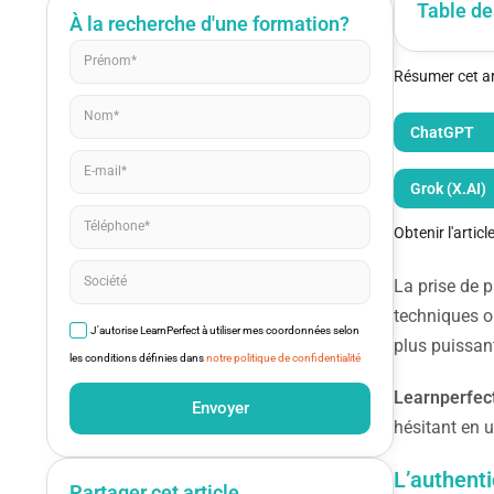
Table de
À la recherche d'une formation?
Résumer cet art
ChatGPT
Grok (X.AI)
Obtenir l'artic
La prise de 
techniques ou
J'autorise LearnPerfect à utiliser mes coordonnées selon
plus puissant
les conditions définies dans
notre politique de confidentialité
Learnperfec
Envoyer
hésitant en 
L’authenti
Partager cet article