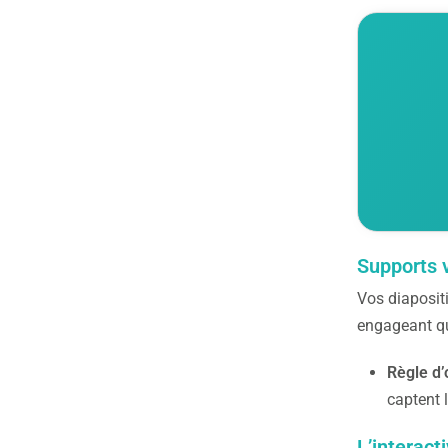
Supports v
Vos diapositi
engageant qui
Règle d’o
captent 
L’interact