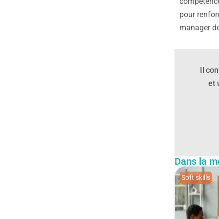
compétences
pour renfor
manager d
Il co
et 
Dans la m
Soft skills