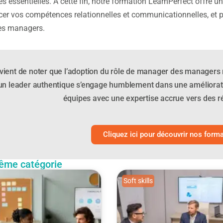
 essentielles. À cette fin, notre formation LearnPerfect offre 
cer vos compétences relationnelles et communicationnelles, et pa
es managers.
nvient de noter que l’adoption du rôle de manager des managers
un leader authentique s’engage humblement dans une amélioratio
équipes avec une expertise accrue vers des ré
Cliquez ici pour découvrir nos forma
ême catégorie
Soft skills