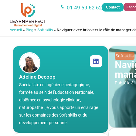
01 49 59 62 62
Contact
Espac
Accueil
»
Blog
»
Soft skills
»
Naviguer avec brio vers le rôle de manager 
Soft skills
Navi
man
Adeline Decoop
Publié le 
Spécialiste en ingénierie pédagogique,
formée au sein de l’Education Nationale,
diplômée en psychologie clinique,
naturopathe , je vous apporte un éclairage
sur les domaines des Soft skills et du
développement personnel.