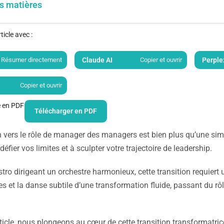
s matières
icle avec :
Résumer directement
Claude AI
Copier et ouvrir
Perple
Copier et ouvrir
le en PDF
Télécharger en PDF
 vers le rôle de manager des managers est bien plus qu’une simpl
défier vos limites et à sculpter votre trajectoire de leadership.
tro dirigeant un orchestre harmonieux, cette transition requiert u
 et la danse subtile d’une transformation fluide, passant du r
ticle, nous plongeons au cœur de cette transition transformatric