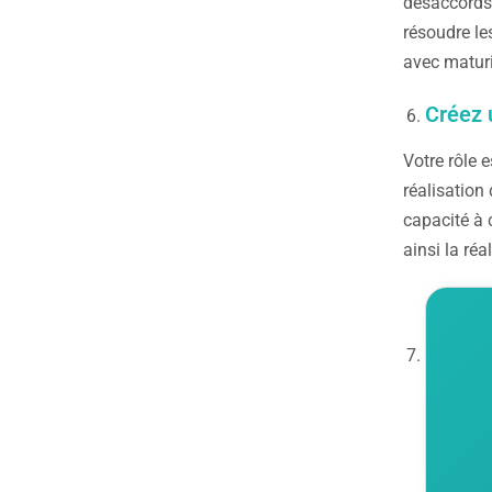
désaccords 
résoudre le
avec maturi
Créez 
Votre rôle 
réalisation
capacité à 
ainsi la réa