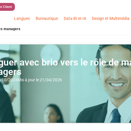
e Client
Langues
Bureautique
Data BI et IA
Design et Multimédia
des managers
guer avec brio vers le rôle de 
agers
31/10/2023
Mis à jour le 21/04/2026