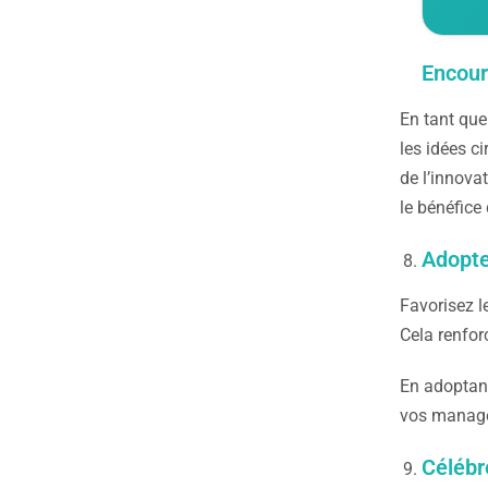
Encour
En tant que
les idées c
de l’innova
le bénéfice 
Adopte
Favorisez 
Cela renfor
En adoptant
vos manager
Célébr