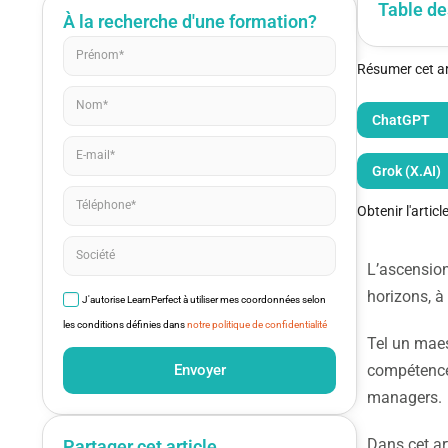
Table de
À la recherche d'une formation?
Résumer cet art
ChatGPT
Grok (X.AI)
Obtenir l'artic
L’ascension
horizons, à 
J'autorise LearnPerfect à utiliser mes coordonnées selon
les conditions définies dans
notre politique de confidentialité
Tel un maes
Envoyer
compétences
managers.
Dans cet ar
Partager cet article