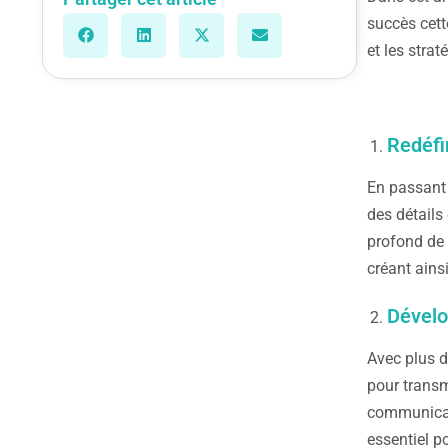
succès cett
et les stra
Redéfi
En passant 
des détails
profond de 
créant ains
Dévelo
Avec plus 
pour transm
communicati
essentiel po