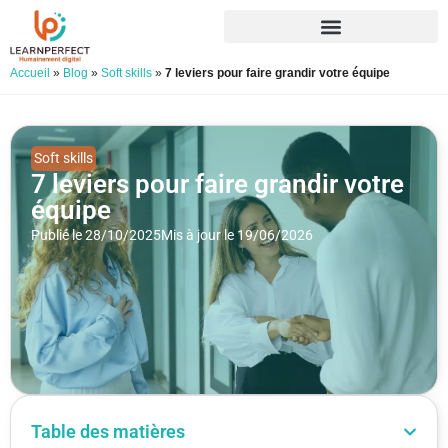
Accueil
»
Blog
»
Soft skills
»
7 leviers pour faire grandir votre équipe
Soft skills
7 leviers pour faire grandir votre
équipe
Publié le 28/10/2025
Mis à jour le 19/06/2026
Table des matières