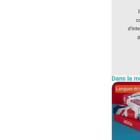
c
d’int
p
Dans la m
Langues étr