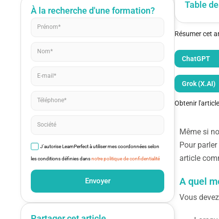
Table de
À la recherche d'une formation?
Résumer cet art
ChatGPT
Grok (X.AI)
Obtenir l'artic
Même si n
Pour parler
J'autorise LearnPerfect à utiliser mes coordonnées selon
article com
les conditions définies dans
notre politique de confidentialité
A quel m
Envoyer
Vous devez 
Partager cet article