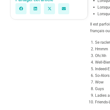
Lorsque
Lorsque
Lorsque
Il est parfo
français ou
Se racler
Hmmm
Oh/Ah
Well-Bie
Indeed-E
So-Alors
Wow
Guys
Ladies 
Friends-