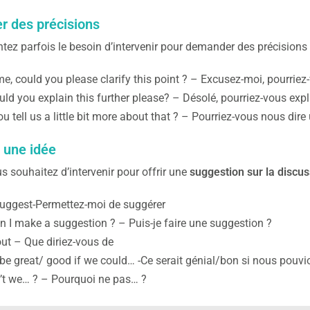
 des précisions
tez parfois le besoin d’intervenir pour demander des précisions à
e, could you please clarify this point ? – Excusez-moi, pourriez-v
uld you explain this further please? – Désolé, pourriez-vous expliq
u tell us a little bit more about that ? – Pourriez-vous nous dire
 une idée
us souhaitez d’intervenir pour offrir une
suggestion sur la discus
uggest-Permettez-moi de suggérer
 I make a suggestion ? – Puis-je faire une suggestion ?
t – Que diriez-vous de
 be great/ good if we could… -Ce serait génial/bon si nous pouv
t we… ? – Pourquoi ne pas… ?