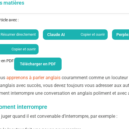
s matières
icle avec :
Résumer directement
Claude AI
Copier et ouvrir
Perple
Copier et ouvrir
le en PDF
Télécharger en PDF
ous
apprenons à parler anglais
couramment comme un locuteur nat
 anglais avec succès, vous devez toujours vous adresser aux aut
ment interrompre une conversation en anglais poliment et avec a
oment interrompre
juger quand il est convenable d’interrompre, par exemple :