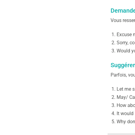
Demander
Vous ressen
Excuse m
Sorry, co
Would yo
Suggérer
Parfois, vo
Let me s
May/ Can
How abou
It would
Why don’