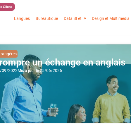
e Client
Langues
Bureautique
Data BI et IA
Design et Multimédia
trangères
rrompre un échange en anglais
27/09/2022
Mis à jour le 25/06/2026