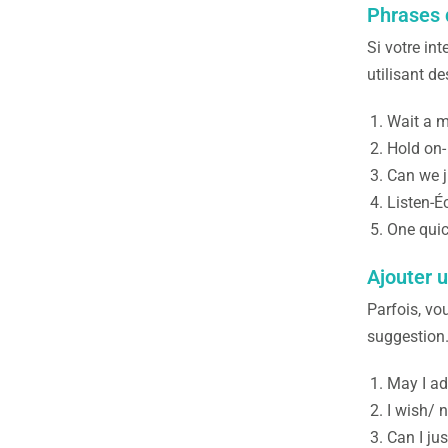
Phrases 
Si votre int
utilisant d
Wait a m
Hold on-
Can we j
Listen-É
One quic
Ajouter u
Parfois, vo
suggestion
May I ad
I wish/ 
Can I ju