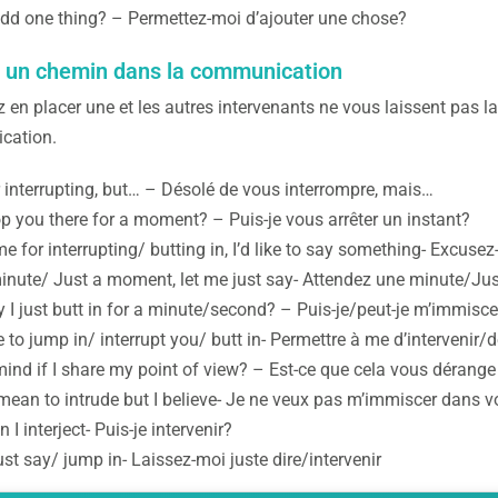
dd one thing? – Permettez-moi d’ajouter une chose?
r un chemin dans la communication
 en placer une et les autres intervenants ne vous laissent pas l
cation.
r interrupting, but… – Désolé de vous interrompre, mais…
op you there for a moment? – Puis-je vous arrêter un instant?
e for interrupting/ butting in, I’d like to say something- Excuse
inute/ Just a moment, let me just say- Attendez une minute/Juste
I just butt in for a minute/second? – Puis-je/peut-je m’immis
 to jump in/ interrupt you/ butt in- Permettre à me d’intervenir/d
ind if I share my point of view? – Est-ce que cela vous dérange
 mean to intrude but I believe- Je ne veux pas m’immiscer dans vo
I interject- Puis-je intervenir?
ust say/ jump in- Laissez-moi juste dire/intervenir