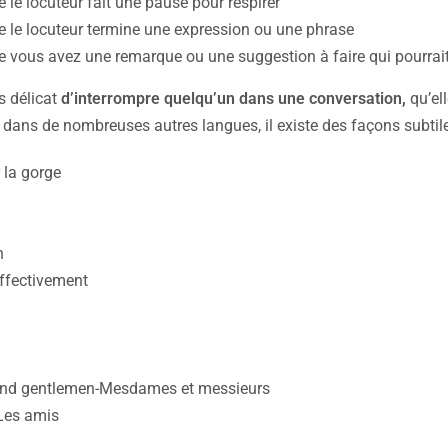
 le locuteur fait une pause pour respirer
 le locuteur termine une expression ou une phrase
 vous avez une remarque ou une suggestion à faire qui pourrait
is délicat
d’interrompre quelqu’un dans une conversation,
qu’el
 dans de nombreuses autres langues, il existe des façons subtil
 la gorge
n
ffectivement
and gentlemen-Mesdames et messieurs
Les amis