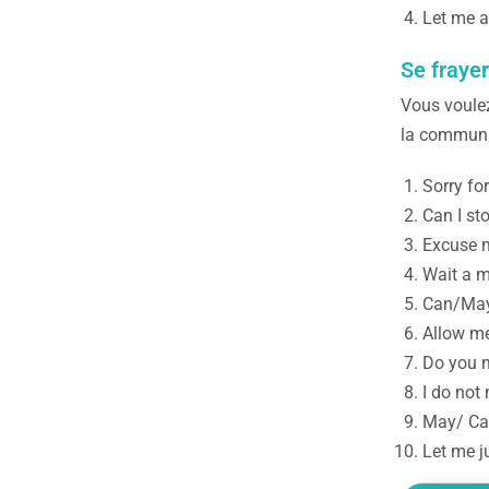
Let me a
Se fraye
Vous voulez
la communi
Sorry fo
Can I st
Excuse m
Wait a m
Can/May 
Allow me
Do you m
I do not
May/ Can 
Let me j