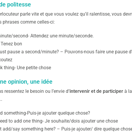
de politesse
erlocuteur parle vite et que vous voulez qu’il ralentisse, vous dev
es phrases comme celles-ci:
inute/second- Attendez une minute/seconde.
 Tenez bon
ust pause a second/minute? – Pouvons-nous faire une pause 
coutez
k thing- Une petite chose
ne opinion, une idée
us ressentez le besoin ou l’envie d
‘intervenir et de participer
à la
…
d something-Puis-je ajouter quelque chose?
need to add one thing- Je souhaite/dois ajouter une chose
st add/say something here? – Puis-je ajouter/ dire quelque chose