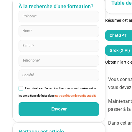
Table de
À la recherche d'une formation?
Résumer cet art
ChatGPT
Grok (X.AI)
Obtenir l'artic
Vous conna
vous devez
J'autorise LearnPerfect à utiliser mes coordonnées selon
les conditions définies dans
notre politique de confidentialité
Maintenant 
Envoyer
passer à la
Dans cet ar
Partager cet article