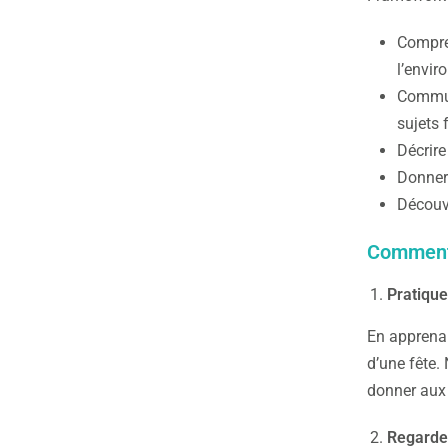
Compren
l’envir
Communi
sujets 
Décrir
Donner
Découvr
Comment 
Pratiqu
En apprenan
d’une fête.
donner aux 
Regardez