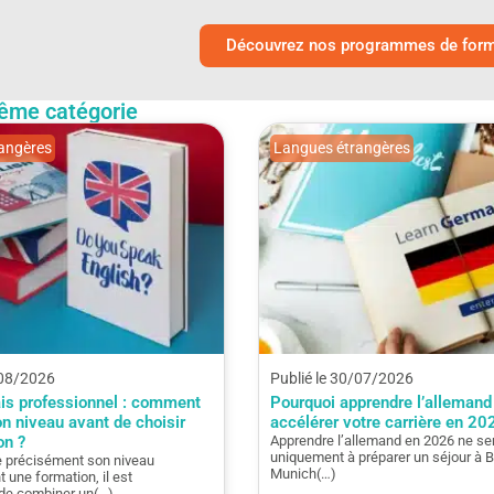
Découvrez nos programmes de forma
ême catégorie
angères
Langues étrangères
/08/2026
Publié le 30/07/2026
ais professionnel : comment
Pourquoi apprendre l’allemand
on niveau avant de choisir
accélérer votre carrière en 20
on ?
Apprendre l’allemand en 2026 ne se
uniquement à préparer un séjour à Be
e précisément son niveau
Munich(…)
t une formation, il est
e combiner un(…)