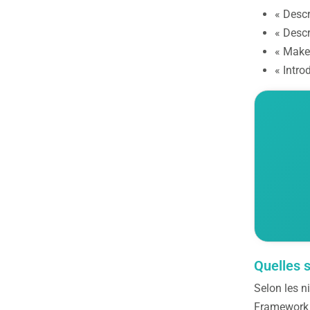
« Descr
« Descr
« Make 
« Intro
Quelles 
Selon les 
Framework o