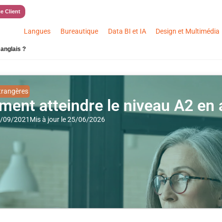
e Client
Langues
Bureautique
Data BI et IA
Design et Multimédia
anglais ?
trangères
ent atteindre le niveau A2 en 
29/09/2021
Mis à jour le 25/06/2026