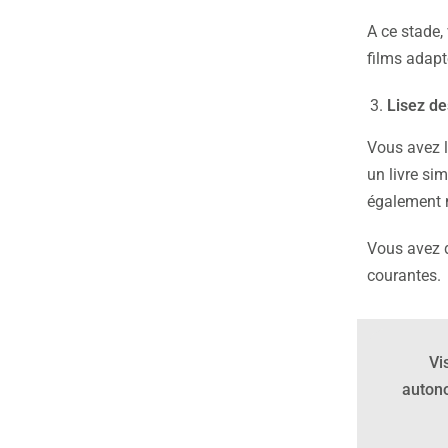
A ce stade,
films adapt
Lisez de
Vous avez l
un livre si
également m
Vous avez d
courantes.
Vi
auton