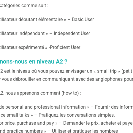
catégories comme suit :
tilisateur débutant élémentaire » – Basic User
tilisateur indépendant » – Independent User
ilisateur expérimenté » -Proficient User
nons-nous en niveau A2 ?
2 est le niveau où vous pouvez envisager un « small trip » (pet
r vous débrouiller en communiquant avec des anglophones pour
A2, nous apprenons comment (how to) :
de personal and professional information » – Fournir des inform
ice small talks » – Pratiquez les conversations simples.
or price, purchase and pay » – Demander le prix, acheter et paye
nd practice numbers » – Utiliser et pratiquer les nombres