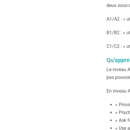
deux sous-
A1/A2 : « u
B1/B2 : « u
C1/C2 : « ut
Qu’appre
Le niveau A
pas pouvoi
En niveau 
« Provi
« Pract
« Ask f
« Use a