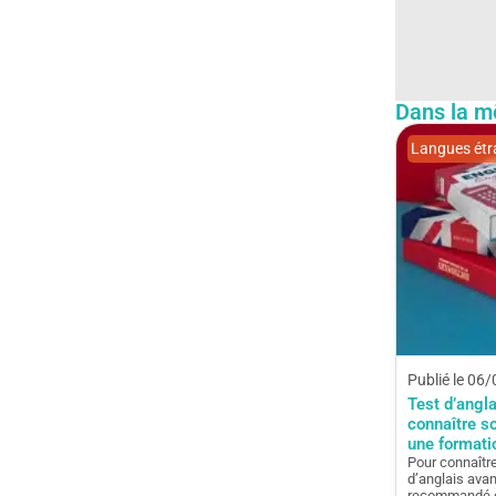
Dans la m
Langues étr
Publié le 06
Test d’angl
connaître s
une formati
Pour connaîtr
d’anglais avan
recommandé d