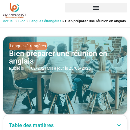
Accueil
»
Blog
»
Langues étrangères
»
Bien préparer une réunion en anglais
Langues étrangères
Bien préparer une réunion en
anglais
Publié le 11/02/2021
Mis à jour le 25/06/2026
Table des matières