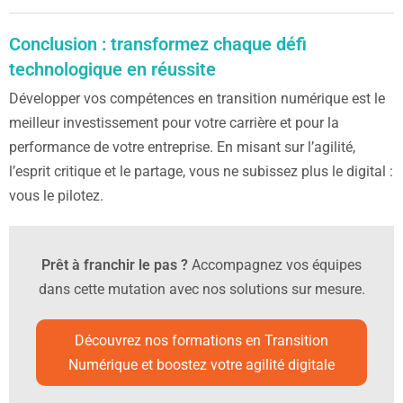
sécurité.
confiance à la machine et quand reprendre la main pour
La progression se mesure par l’autonomie croissante :
interpréter les résultats.
Conclusion : transformez chaque défi
moins de tickets envoyés au support informatique, une
technologique en réussite
meilleure collaboration sur les documents partagés et
une adoption plus rapide des nouvelles directives
Développer vos compétences en transition numérique est le
digitales.
meilleur investissement pour votre carrière et pour la
performance de votre entreprise. En misant sur l’agilité,
l’esprit critique et le partage, vous ne subissez plus le digital :
vous le pilotez.
Prêt à franchir le pas ?
Accompagnez vos équipes
dans cette mutation avec nos solutions sur mesure.
Découvrez nos formations en Transition
Numérique et boostez votre agilité digitale